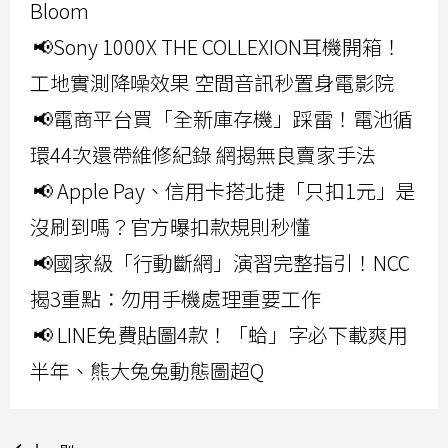
Bloom
📢Sony 1000X THE COLLEXION耳機開箱！
工地實測降噪效果 空間音訊秒置身電影院
📢電商平台買「全新庫存機」踩雷！電池循
環44次還帶維修紀錄 網揭無良賣家手法
📢 Apple Pay、信用卡搭北捷「只扣1元」是
沒刷到嗎？官方曝扣款規則秒懂
📢國家級「行動斷網」演習完整指引！NCC
揭3重點：勿用手機處理重要工作
📢 LINE免費貼圖4款！「蛤」字必下載爽用
半年、熊大兔兔動態圖超Q