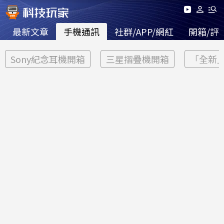
最新文章
手機通訊
社群/APP/網紅
開箱/評
Sony紀念耳機開箱
三星摺疊機開箱
「全新