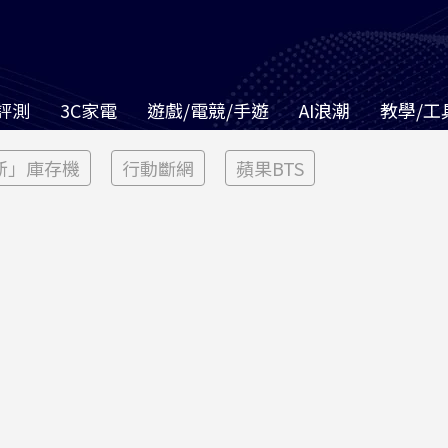
評測
3C家電
遊戲/電競/手遊
AI浪潮
教學/工
新」庫存機
行動斷網
蘋果BTS