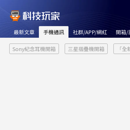
最新文章
手機通訊
社群/APP/網紅
開箱/
Sony紀念耳機開箱
三星摺疊機開箱
「全