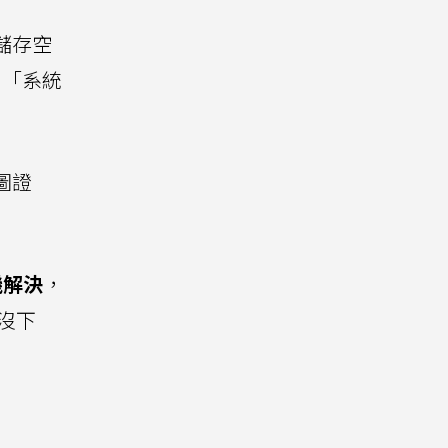
儲存空
、「系統
圖證
機解決
，
沒下