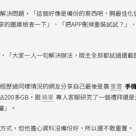
O解決問題，「這個好像是備份的東西吧，開最佳化
享的圖庫檢查一下」、「把APP刪掉重裝試試？」
決，「大家一人一句解決辦法，版主全部都試過還截
而經歷過同樣情況的網友分享自己最後是靠
重置
手
200多GB，跟
蘋果
專人客服研究了一個禮拜還是
灌」。
的方式，但他擔心資料沒備份好，所以還不敢重置。