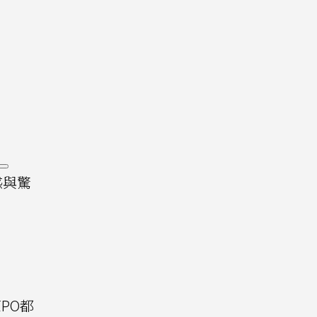
惑與驚
PO都