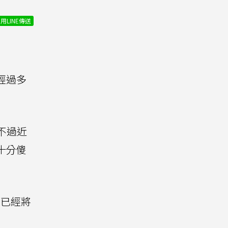
用LINE傳送
，經過多
不過近
他十分傻
明已經將