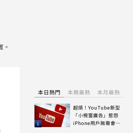
置。
本日熱門
本周最熱
本月最熱
超煩！YouTube新型
「小視窗廣告」惹怨
iPhone用戶無需會員
輕鬆解決
院