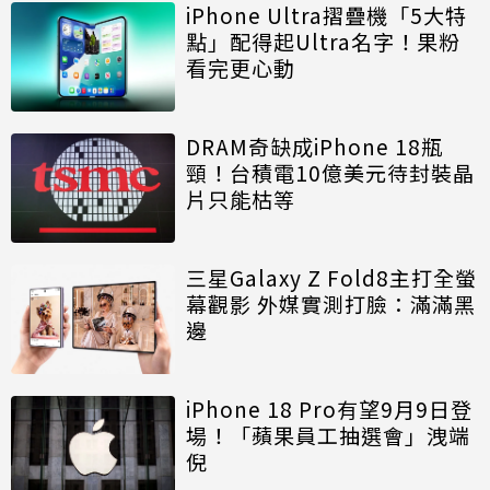
iPhone Ultra摺疊機「5大特
點」配得起Ultra名字！果粉
看完更心動
DRAM奇缺成iPhone 18瓶
頸！台積電10億美元待封裝晶
片只能枯等
三星Galaxy Z Fold8主打全螢
幕觀影 外媒實測打臉：滿滿黑
邊
iPhone 18 Pro有望9月9日登
場！「蘋果員工抽選會」洩端
倪