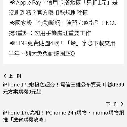
📢 Apple Pay、信用卡搭北捷「只扣1元」是
沒刷到嗎？官方曝扣款規則秒懂
📢國家級「行動斷網」演習完整指引！NCC
揭3重點：勿用手機處理重要工作
📢 LINE免費貼圖4款！「蛤」字必下載爽用
半年、熊大兔兔動態圖超Q
上一則
iPhone 17e嫩粉色超夯！電信三雄公布資費 申辦1399
元方案購機0元起
下一則
iPhone 17e亮相！PChome 24h購物、momo購物網
推「激省購機攻略」