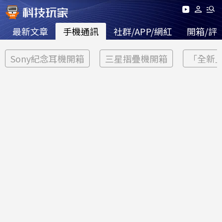
最新文章
手機通訊
社群/APP/網紅
開箱/評
Sony紀念耳機開箱
三星摺疊機開箱
「全新