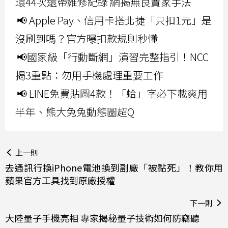
環44次還帶維修紀錄 網揭無良賣家手法
📢 Apple Pay、信用卡搭北捷「只扣1元」是
沒刷到嗎？官方曝扣款規則秒懂
📢國家級「行動斷網」演習完整指引！NCC
揭3重點：勿用手機處理重要工作
📢 LINE免費貼圖4款！「蛤」字必下載爽用
半年、熊大兔兔動態圖超Q
上一則
去通訊行換iPhone電池換到副廠「被黏死」！教你用
蘋果官方工具找到原廠授權
下一則
大陸量子手機亮相 專家揭秘量子技術如何防竊聽