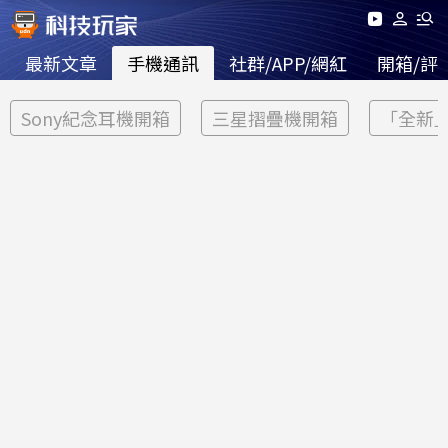
最新文章
手機通訊
社群/APP/網紅
開箱/評
Sony紀念耳機開箱
三星摺疊機開箱
「全新