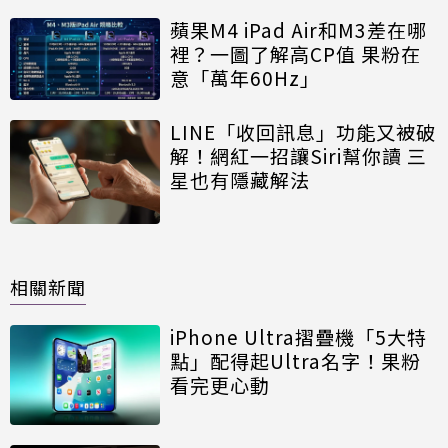
蘋果M4 iPad Air和M3差在哪
裡？一圖了解高CP值 果粉在
意「萬年60Hz」
LINE「收回訊息」功能又被破
解！網紅一招讓Siri幫你讀 三
星也有隱藏解法
相關新聞
iPhone Ultra摺疊機「5大特
點」配得起Ultra名字！果粉
看完更心動