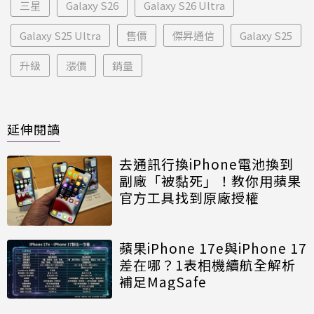
三星
Galaxy S26
Galaxy S26 Ultra
Galaxy S25 Ultra
售價
傑昇通信
Galaxy S25
升級
漲價
銷量
延伸閱讀
去通訊行換iPhone電池換到
副廠「被黏死」！教你用蘋果
官方工具找到原廠授權
蘋果iPhone 17e與iPhone 17
差在哪？1表相機續航全解析
補足MagSafe