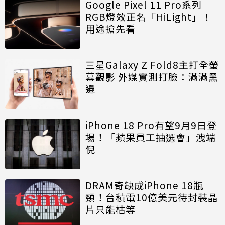
Google Pixel 11 Pro系列
RGB燈效正名「HiLight」！
用途搶先看
三星Galaxy Z Fold8主打全螢
幕觀影 外媒實測打臉：滿滿黑
邊
iPhone 18 Pro有望9月9日登
場！「蘋果員工抽選會」洩端
倪
DRAM奇缺成iPhone 18瓶
頸！台積電10億美元待封裝晶
片只能枯等