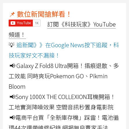
📌 數位新聞搶鮮看！
訂閱《科技玩家》YouTube
頻道！
💡
追新聞》》在Google News按下追蹤，科
技玩家好文不漏接！
📢 Galaxy Z Fold8 Ultra開箱！摺痕退散、多
工效能 同時爽玩Pokemon GO、Pikmin
Bloom
📢Sony 1000X THE COLLEXION耳機開箱！
工地實測降噪效果 空間音訊秒置身電影院
📢電商平台買「全新庫存機」踩雷！電池循
環44次還帶維修紀錄 網揭無良賣家手法