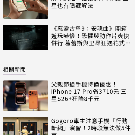
星也有隱藏解法
《惡靈古堡9：安魂曲》開箱
遊玩嚇慘！恐懼與動作片爽快
併行 葛蕾斯與里昂狂遇花式死
法
相關新聞
父親節搶手機特價優惠！
iPhone 17 Pro省3710元 三
星S26+狂降8千元
Gogoro車主注意手機「行動
斷網」演習！2時段無法做5件
事