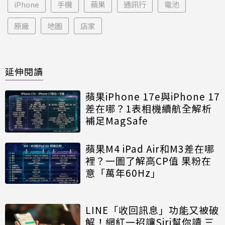
iPhone
手機
蘋果
通訊行
電池
原廠
地圖
店家
延伸閱讀
蘋果iPhone 17e與iPhone 17
差在哪？1表相機續航全解析
補足MagSafe
蘋果M4 iPad Air和M3差在哪
裡？一圖了解高CP值 果粉在
意「萬年60Hz」
LINE「收回訊息」功能又被破
解！網紅一招讓Siri幫你讀 三