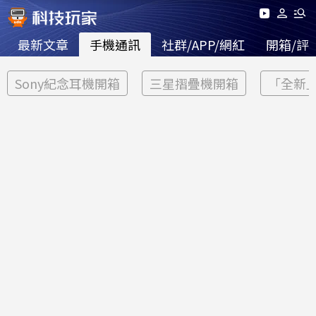
最新文章
手機通訊
社群/APP/網紅
開箱/評
Sony紀念耳機開箱
三星摺疊機開箱
「全新