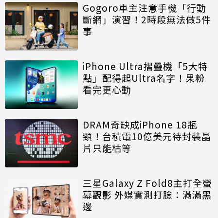
Gogoro車主注意手機「行動
斷網」演習！2時段無法做5件
事
iPhone Ultra摺疊機「5大特
點」配得起Ultra名字！果粉
看完更心動
DRAM奇缺成iPhone 18瓶
頸！台積電10億美元待封裝晶
片只能枯等
三星Galaxy Z Fold8主打全螢
幕觀影 外媒實測打臉：滿滿黑
邊