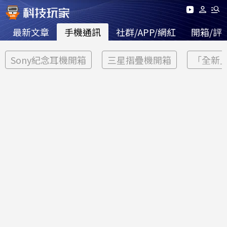
最新文章
手機通訊
社群/APP/網紅
開箱/評
Sony紀念耳機開箱
三星摺疊機開箱
「全新