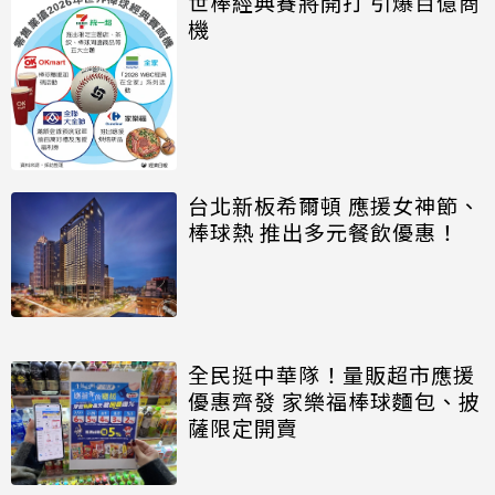
世棒經典賽將開打 引爆百億商
機
台北新板希爾頓 應援女神節、
棒球熱 推出多元餐飲優惠！
全民挺中華隊！量販超市應援
優惠齊發 家樂福棒球麵包、披
薩限定開賣