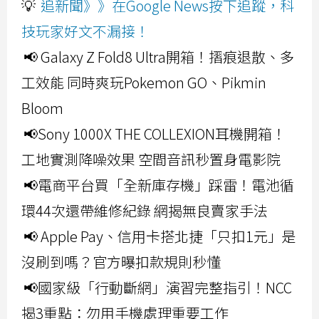
💡
追新聞》》在Google News按下追蹤，科
技玩家好文不漏接！
📢 Galaxy Z Fold8 Ultra開箱！摺痕退散、多
工效能 同時爽玩Pokemon GO、Pikmin
Bloom
📢Sony 1000X THE COLLEXION耳機開箱！
工地實測降噪效果 空間音訊秒置身電影院
📢電商平台買「全新庫存機」踩雷！電池循
環44次還帶維修紀錄 網揭無良賣家手法
📢 Apple Pay、信用卡搭北捷「只扣1元」是
沒刷到嗎？官方曝扣款規則秒懂
📢國家級「行動斷網」演習完整指引！NCC
揭3重點：勿用手機處理重要工作