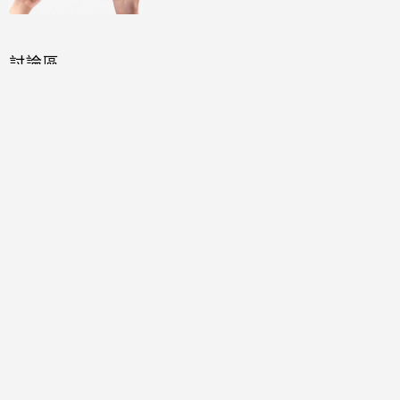
討論區
共有
0
則留言
規範
回覆
還沒有留言，成為第一個發言的人吧！