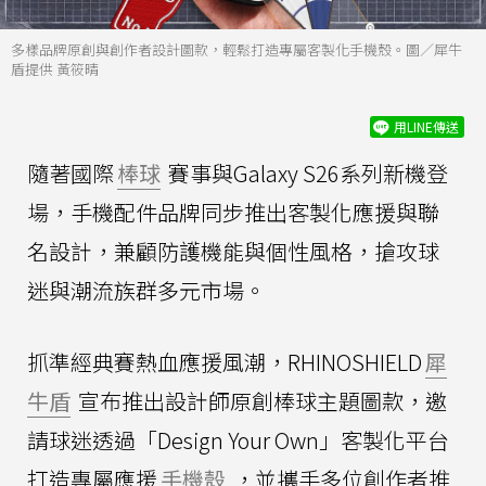
多樣品牌原創與創作者設計圖款，輕鬆打造專屬客製化手機殼。圖／犀牛
盾提供 黃筱晴
用LINE傳送
隨著國際
棒球
賽事與Galaxy S26系列新機登
場，手機配件品牌同步推出客製化應援與聯
名設計，兼顧防護機能與個性風格，搶攻球
迷與潮流族群多元市場。
抓準經典賽熱血應援風潮，RHINOSHIELD
犀
牛盾
宣布推出設計師原創棒球主題圖款，邀
請球迷透過「Design Your Own」客製化平台
打造專屬應援
手機殼
，並攜手多位創作者推