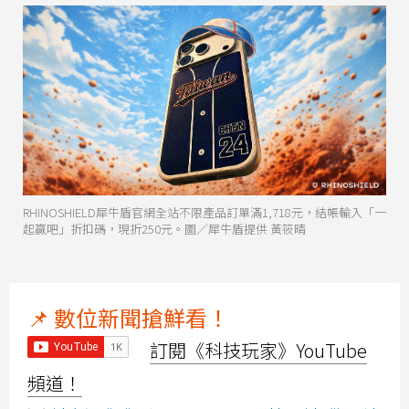
RHINOSHIELD犀牛盾官網全站不限產品訂單滿1,718元，結帳輸入「一
起贏吧」折扣碼，現折250元。圖／犀牛盾提供 黃筱晴
📌 數位新聞搶鮮看！
訂閱《科技玩家》YouTube
頻道！