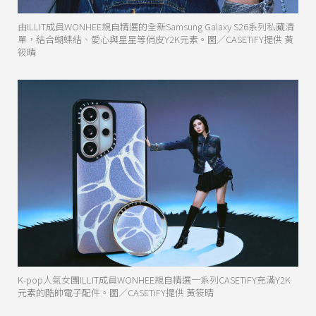
由ILLIT成員WONHEE親自精選的全新Samsung Galaxy S26系列私藏清
單，結合蝴蝶結、愛心與星星等俏皮Y2K元素。圖／CASETiFY提供 黃
筱晴
K-pop人氣女團ILLIT成員WONHEE親自精選一系列CASETiFY充滿Y2K
元素的酷帥電子配件。圖／CASETiFY提供 黃筱晴