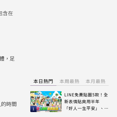
會包含在
記憶體，足
本日熱門
本周最熱
本月最熱
LINE免費貼圖5款！全
新表情貼爽用半年
久的時間
「好人一生平安」、
「好熱」必用