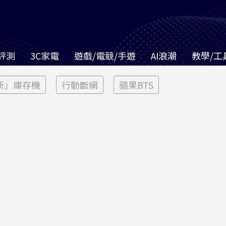
評測
3C家電
遊戲/電競/手遊
AI浪潮
教學/工
新」庫存機
行動斷網
蘋果BTS