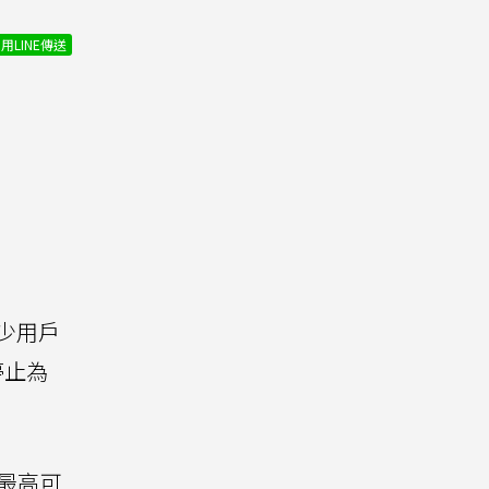
用LINE傳送
少用戶
停止為
最高可