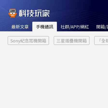
最新文章
手機通訊
社群/APP/網紅
開箱/
Sony紀念耳機開箱
三星摺疊機開箱
「全