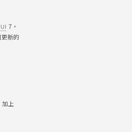
 UI
7，
2月更新的
暢，加上