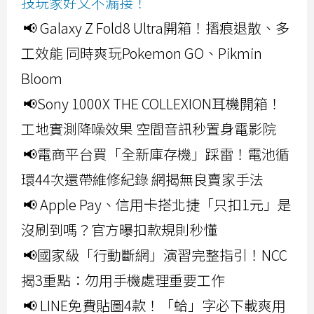
技玩家好文不漏接！
📢 Galaxy Z Fold8 Ultra開箱！摺痕退散、多
工效能 同時爽玩Pokemon GO、Pikmin
Bloom
📢Sony 1000X THE COLLEXION耳機開箱！
工地實測降噪效果 空間音訊秒置身電影院
📢電商平台買「全新庫存機」踩雷！電池循
環44次還帶維修紀錄 網揭無良賣家手法
📢 Apple Pay、信用卡搭北捷「只扣1元」是
沒刷到嗎？官方曝扣款規則秒懂
📢國家級「行動斷網」演習完整指引！NCC
揭3重點：勿用手機處理重要工作
📢 LINE免費貼圖4款！「蛤」字必下載爽用