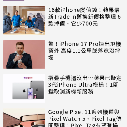
16款iPhone變值錢！蘋果最
新Trade in舊換新價格整理 6
款掉價、它少700元
驚！iPhone 17 Pro掉出飛機
窗外 高度1.1公里墜落竟沒摔
壞
摺疊手機還沒出…蘋果已擬定
3代iPhone Ultra模樣！1關
鍵取消新機新服務
Google Pixel 11系列機種與
Pixel Watch 5、Pixel Tag傳
聞整理！Pixel Tag有望登場