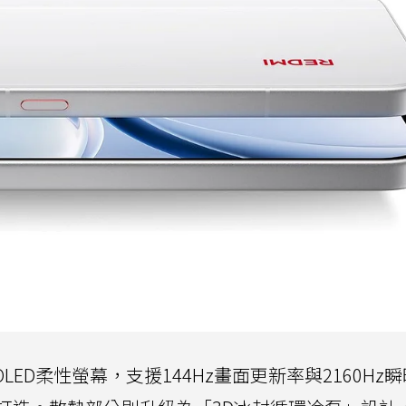
OLED柔性螢幕，支援144Hz畫面更新率與2160Hz