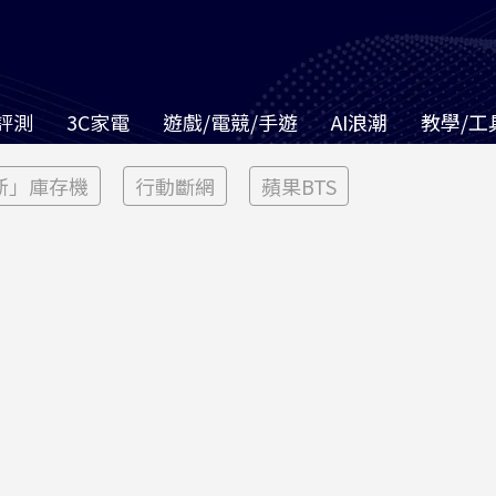
評測
3C家電
遊戲/電競/手遊
AI浪潮
教學/工
新」庫存機
行動斷網
蘋果BTS