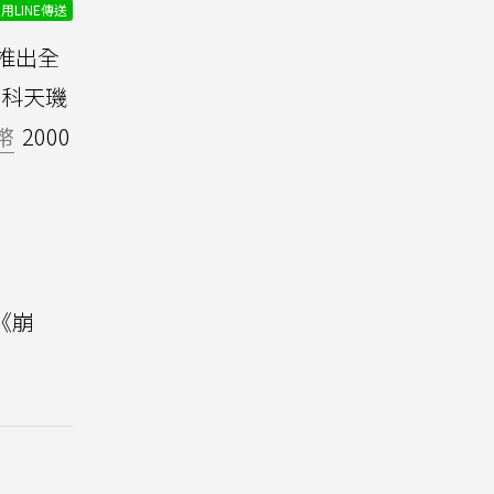
用LINE傳送
場推出全
發科天璣
幣
2000
或《崩