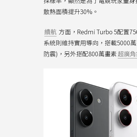
採樣率，顯然是為了電競玩家量身
散熱面積提升30%。
續航
方面，Redmi Turbo 5配置
系統則維持實用導向，搭載5000萬畫素
防震)，另外搭配800萬畫素
超廣角