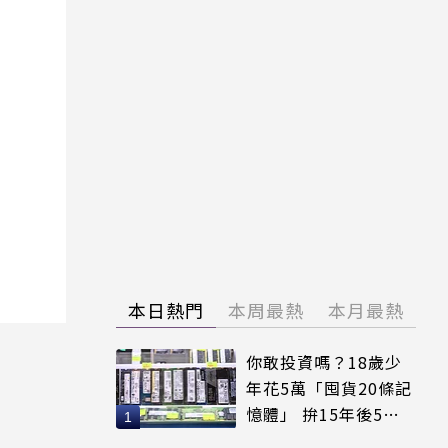
本日熱門
本周最熱
本月最熱
你敢投資嗎？18歲少
年花5萬「囤貨20條記
憶體」 拚15年後5倍
賣出