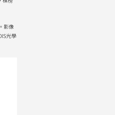
，標榜
。影像
IS光學