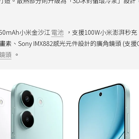
打造。散熱部分則升級為「3D冰封循環冷泵」設計
7560mAh小米金沙江
電池
，支援100W小米澎湃秒充
、Sony IMX882感光元件設計的廣角鏡頭 (支援O
鏡頭
。