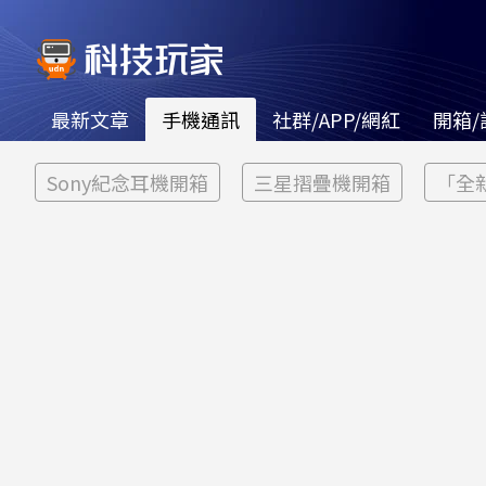
最新文章
手機通訊
社群/APP/網紅
開箱/
Sony紀念耳機開箱
三星摺疊機開箱
「全