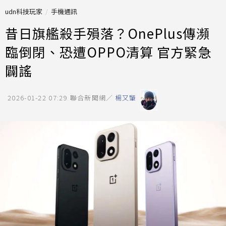
udn科技玩家
手機通訊
昔日旗艦殺手殞落？OnePlus傳瀕
臨倒閉、恐遭OPPO清算 官方緊急
闢謠
2026-01-22 07:29
聯合新聞網／
楊又肇