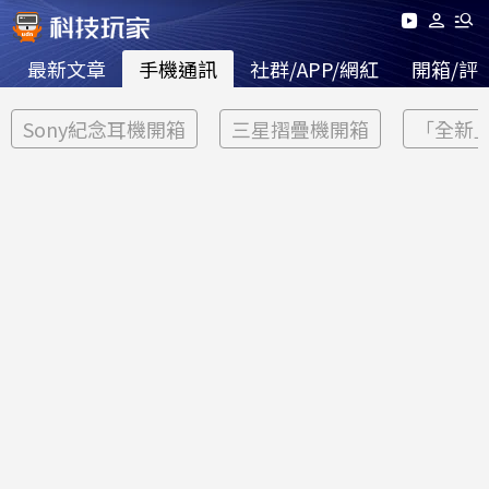
最新文章
手機通訊
社群/APP/網紅
開箱/評
Sony紀念耳機開箱
三星摺疊機開箱
「全新