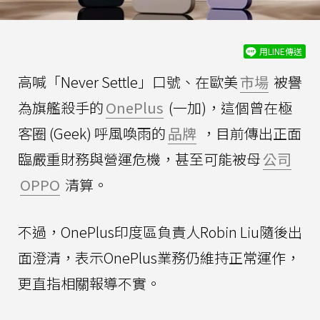
用LINE傳送
高喊「Never Settle」口號、在歐美
市場
被譽
為旗艦殺手的
OnePlus
(一加)，這個曾在極
客圈 (Geek) 呼風喚雨的
品牌
，目前傳出正面
臨嚴重財務與營運危機，甚至可能被母
公司
OPPO
清算。
不過，OnePlus印度區負責人Robin Liu隨後出
面澄清，表示OnePlus業務仍維持正常運作，
更直指相關報導不實。