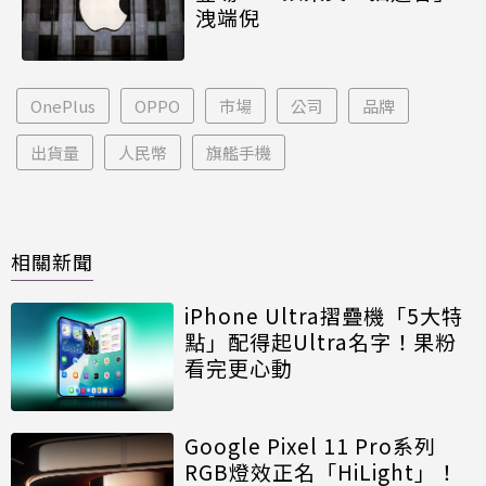
洩端倪
OnePlus
OPPO
市場
公司
品牌
出貨量
人民幣
旗艦手機
相關新聞
iPhone Ultra摺疊機「5大特
點」配得起Ultra名字！果粉
看完更心動
Google Pixel 11 Pro系列
RGB燈效正名「HiLight」！