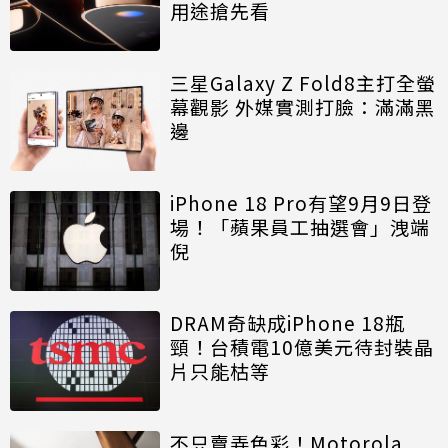
用途搶先看
三星Galaxy Z Fold8主打全螢
幕觀影 外媒實測打臉：滿滿黑
邊
iPhone 18 Pro有望9月9日登
場！「蘋果員工抽選會」洩端
倪
DRAM奇缺成iPhone 18瓶
頸！台積電10億美元待封裝晶
片只能枯等
不只賣弄色彩！Motorola