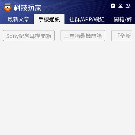
最新文章
手機通訊
社群/APP/網紅
開箱/評
Sony紀念耳機開箱
三星摺疊機開箱
「全新