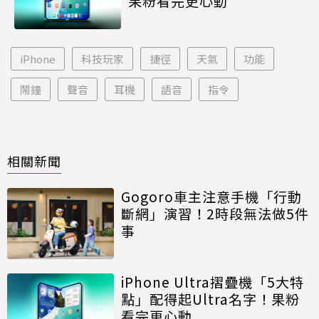
果粉看完更心動
iPhone
科技玩家
捷徑
天氣
功能
鬧鐘
聲音
耳機
語音
指令
相關新聞
Gogoro車主注意手機「行動
斷網」演習！2時段無法做5件
事
iPhone Ultra摺疊機「5大特
點」配得起Ultra名字！果粉
看完更心動