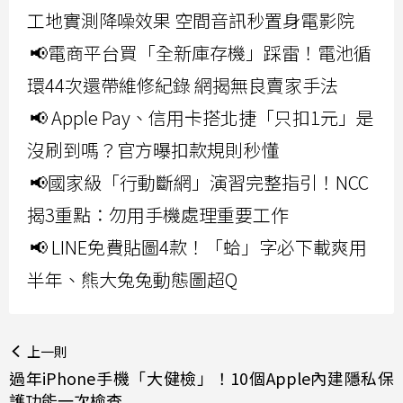
工地實測降噪效果 空間音訊秒置身電影院
📢電商平台買「全新庫存機」踩雷！電池循
環44次還帶維修紀錄 網揭無良賣家手法
📢 Apple Pay、信用卡搭北捷「只扣1元」是
沒刷到嗎？官方曝扣款規則秒懂
📢國家級「行動斷網」演習完整指引！NCC
揭3重點：勿用手機處理重要工作
📢 LINE免費貼圖4款！「蛤」字必下載爽用
半年、熊大兔兔動態圖超Q
上一則
過年iPhone手機「大健檢」！10個Apple內建隱私保
護功能一次檢查