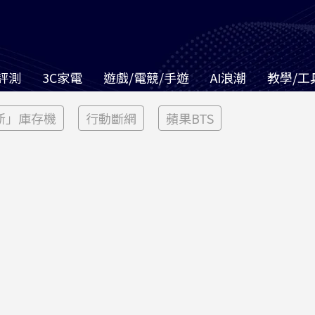
評測
3C家電
遊戲/電競/手遊
AI浪潮
教學/工
新」庫存機
行動斷網
蘋果BTS