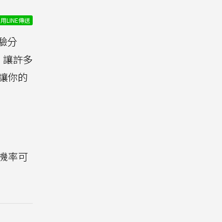
用LINE傳送
驗分
，讓許多
讓你的
機率可