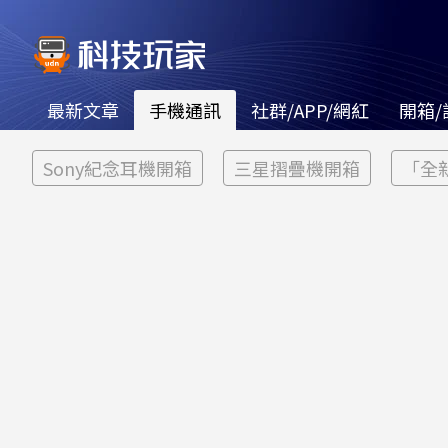
最新文章
手機通訊
社群/APP/網紅
開箱/
Sony紀念耳機開箱
三星摺疊機開箱
「全