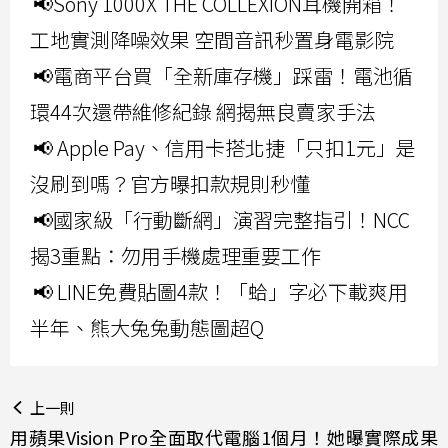
📢Sony 1000X THE COLLEXION耳機開箱！
工地實測降噪效果 空間音訊秒置身電影院
📢電商平台買「全新庫存機」踩雷！電池循
環44次還帶維修紀錄 網揭無良賣家手法
📢 Apple Pay、信用卡搭北捷「只扣1元」是
沒刷到嗎？官方曝扣款規則秒懂
📢國家級「行動斷網」演習完整指引！NCC
揭3重點：勿用手機處理重要工作
📢 LINE免費貼圖4款！「蛤」字必下載爽用
半年、熊大兔兔動態圖超Q
上一則
用蘋果Vision Pro全面取代電腦1個月！她曝實際成果