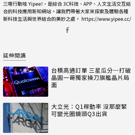
三嘻行動哇 Yipee!，是綜合 3C科技、APP、人文生活交互結
合的科技應用新知網站。讓我們帶著大家來探索及體驗各種
新科技生活與世界結合的美妙之處。
https://www.yipee.cc/
延伸閱讀
台積高通訂單 三星瓜分…打破
晶圓一哥獨家操刀旗艦晶片局
面
大立光：Q1稼動率 沒那麼緊
可變光圈鏡頭Q3出貨