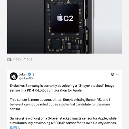
圖/MacRumors