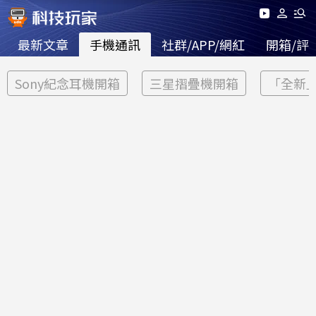
最新文章
手機通訊
社群/APP/網紅
開箱/評
Sony紀念耳機開箱
三星摺疊機開箱
「全新