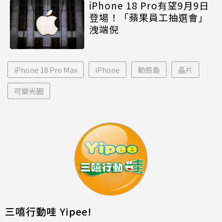
iPhone 18 Pro有望9月9日
登場！「蘋果員工抽選會」
洩端倪
iPhone 18 Pro Max
iPhone
動態島
晶片
可變光圈
三嘻行動哇 Yipee!