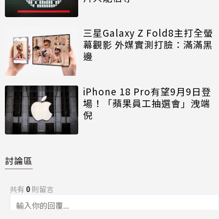
三星Galaxy Z Fold8主打全螢
幕觀影 外媒實測打臉：滿滿黑
邊
iPhone 18 Pro有望9月9日登
場！「蘋果員工抽選會」洩端
倪
討論區
共有
0
則留言