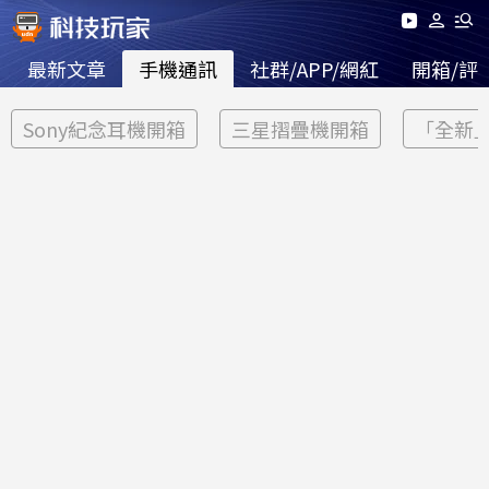
最新文章
手機通訊
社群/APP/網紅
開箱/評
Sony紀念耳機開箱
三星摺疊機開箱
「全新