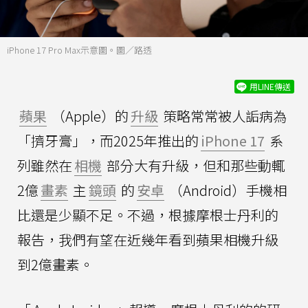
iPhone 17 Pro Max示意圖。圖／路透
用LINE傳送
蘋果
（Apple）的
升級
策略常常被人詬病為
「擠牙膏」，而2025年推出的
iPhone 17
系
列雖然在
相機
部分大有升級，但和那些動輒
2億
畫素
主
鏡頭
的
安卓
（Android）手機相
比還是少顯不足。不過，根據摩根士丹利的
報告，我們有望在近幾年看到蘋果相機升級
到2億畫素。