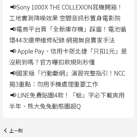
📢Sony 1000X THE COLLEXION耳機開箱！
工地實測降噪效果 空間音訊秒置身電影院
📢電商平台買「全新庫存機」踩雷！電池循
環44次還帶維修紀錄 網揭無良賣家手法
📢 Apple Pay、信用卡搭北捷「只扣1元」是
沒刷到嗎？官方曝扣款規則秒懂
📢國家級「行動斷網」演習完整指引！NCC
揭3重點：勿用手機處理重要工作
📢 LINE免費貼圖4款！「蛤」字必下載爽用
半年、熊大兔兔動態圖超Q
上一則