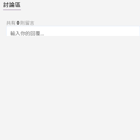
討論區
共有
0
則留言
規範
回覆
還沒有留言，成為第一個發言的人吧！