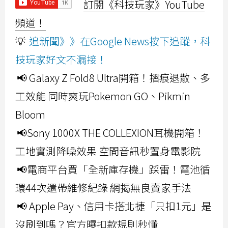
訂閱《科技玩家》YouTube
頻道！
💡
追新聞》》在Google News按下追蹤，科
技玩家好文不漏接！
📢 Galaxy Z Fold8 Ultra開箱！摺痕退散、多
工效能 同時爽玩Pokemon GO、Pikmin
Bloom
📢Sony 1000X THE COLLEXION耳機開箱！
工地實測降噪效果 空間音訊秒置身電影院
📢電商平台買「全新庫存機」踩雷！電池循
環44次還帶維修紀錄 網揭無良賣家手法
📢 Apple Pay、信用卡搭北捷「只扣1元」是
沒刷到嗎？官方曝扣款規則秒懂