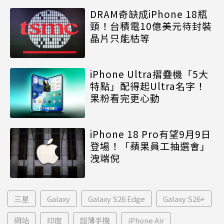
DRAM奇缺成iPhone 18瓶
頸！台積電10億美元待封裝
晶片只能枯等
iPhone Ultra摺疊機「5大
特點」配得起Ultra名字！
果粉看完更心動
iPhone 18 Pro有望9月9日
登場！「蘋果員工抽選會」
洩端倪
三星
Galaxy
Galaxy S26 Edge
Galaxy S26+
網站
印度
超薄手機
iPhone Air