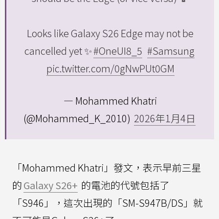
Looks like Galaxy S26 Edge may not be
cancelled yet ✨️
#OneUI8_5
#Samsung
pic.twitter.com/0gNwPUt0GM
— Mohammed Khatri
(@Mohammed_K_2010)
2026年1月4日
「Mohammed Khatri」發文，表示早前三星
的
Galaxy S26+
的電池的代號包括了
「S946」，這次出現的「SM-S947B/DS」就