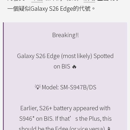
一個疑似Galaxy S26 Edge的代號。
Breaking‼️
Galaxy S26 Edge (most likely) Spotted
on BIS 🔥
💡 Model: SM-S947B/DS
Earlier, S26+ battery appeared with
S946* on BIS. If that’s the Plus, this
should be the Edge (or vice versa) 📱