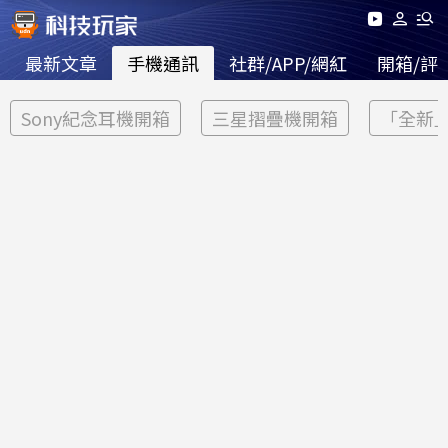
最新文章
手機通訊
社群/APP/網紅
開箱/評
Sony紀念耳機開箱
三星摺疊機開箱
「全新