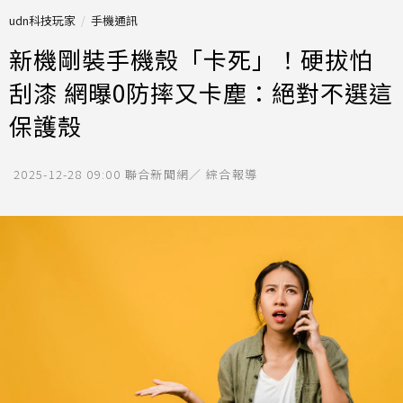
udn科技玩家
手機通訊
新機剛裝手機殼「卡死」！硬拔怕
刮漆 網曝0防摔又卡塵：絕對不選這
保護殼
2025-12-28 09:00
聯合新聞網／ 綜合報導