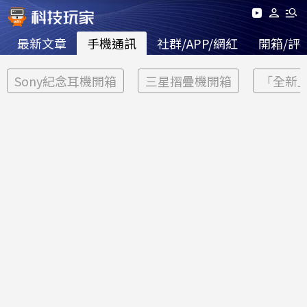
最新文章
手機通訊
社群/APP/網紅
開箱/評
Sony紀念耳機開箱
三星摺疊機開箱
「全新