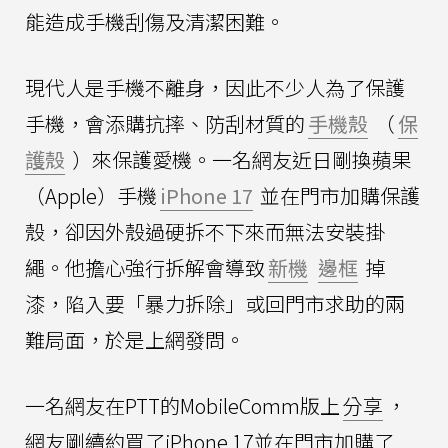
能造成手機刮傷及清潔困難。
現代人是手機不離身，因此不少人為了保護
手機，會添購抗摔、防刮材質的
手機殼
（
保
護殼
）來保護愛機。一名網友近日剛換蘋果
（Apple）手機
iPhone 17
並在門市加購保護
殼，卻因外殼過硬拆不下來而無法安裝掛
繩。他擔心強行拆解會導致
新機
邊框
掉
漆，陷入要「暴力拆除」或回門市求助的兩
難局面，於是上網發問。
一名網友在PTT的MobileComm版上
分享
，
網友剛續約買了iPhone 17並在門市加購了