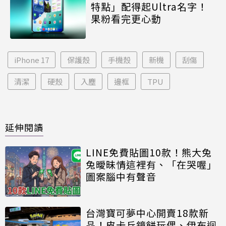
特點」配得起Ultra名字！
果粉看完更心動
iPhone 17
保護殼
手機殼
新機
刮傷
清潔
硬殼
入塵
邊框
TPU
延伸閱讀
LINE免費貼圖10款！熊大兔
兔曖昧情這裡有、「在哭喔」
圖案腦中有聲音
台灣寶可夢中心開賣18款新
品！皮卡丘鏡餅玩偶、伊布迴