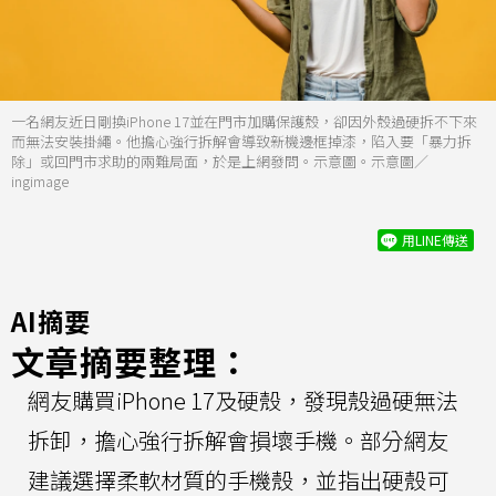
一名網友近日剛換iPhone 17並在門市加購保護殼，卻因外殼過硬拆不下來
而無法安裝掛繩。他擔心強行拆解會導致新機邊框掉漆，陷入要「暴力拆
除」或回門市求助的兩難局面，於是上網發問。示意圖。示意圖／
ingimage
用LINE傳送
AI摘要
文章摘要整理：
網友購買iPhone 17及硬殼，發現殼過硬無法
拆卸，擔心強行拆解會損壞手機。部分網友
建議選擇柔軟材質的手機殼，並指出硬殼可