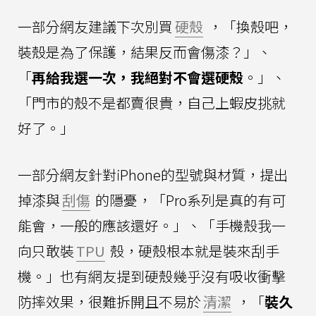
一部分網友建議下次別買
硬殼
，「換殼吧，
裝殼是為了保護，結果反而會傷漆？」、
「
再給我選一次，我絕對不會選硬殼
。」、
「門市的殼不是都賣很貴，自己上蝦皮挑就
好了。」
一部分網友針對iPhone的型號與材質，提出
掉漆與
刮傷
的隱憂，「Pro系列是真的有可
能會，一般的應該還好。」、「手機殼我一
向只敢裝
TPU
殼，硬殼根本就是裝來刮手
機。」也有網友提到硬殼幾乎沒有吸收衝擊
防摔效果，很難拆開且不易於
清潔
，「
裝久