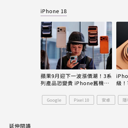
iPhone 18
蘋果9月迎下一波漲價潮！3系
iPh
列產品恐變貴 iPhone舊機難
級！
倖免
島大
Google
Pixel 10
安卓
隱
延伸閱讀