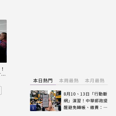
元！
「百
本日熱門
本周最熱
本月最熱
8月10、13日「行動斷
網」演習！中華郵政提
醒避免轉帳、繳費：務
必留紀錄