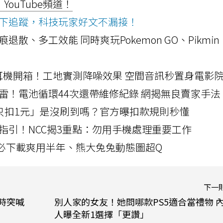
ouTube頻道！
ws按下追蹤，科技玩家好文不漏接！
a開箱！摺痕退散、多工效能 同時爽玩Pokemon GO、Pikmin
LLEXION耳機開箱！工地實測降噪效果 空間音訊秒置身電影
雷！電池循環44次還帶維修紀錄 網揭無良賣家手法
北捷「只扣1元」是沒刷到嗎？官方曝扣款規則秒懂
指引！NCC揭3重點：勿用手機處理重要工作
」字必下載爽用半年、熊大兔兔動態圖超Q
下一
小時突喊
別人家的女友！她問哪款PS5適合當禮物 
人曝全新1選擇「更讚」