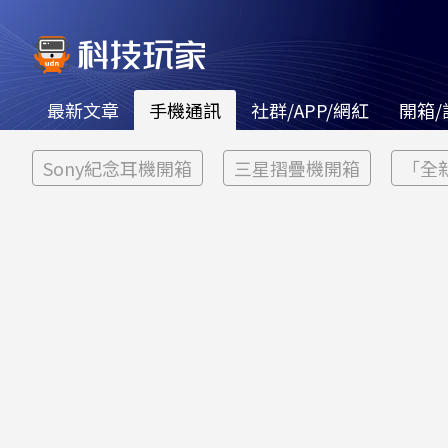
最新文章
手機通訊
社群/APP/網紅
開箱/
Sony紀念耳機開箱
三星摺疊機開箱
「全