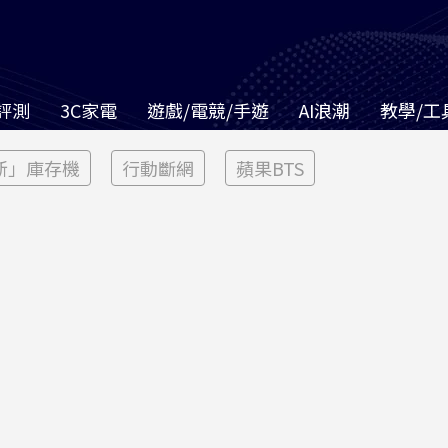
評測
3C家電
遊戲/電競/手遊
AI浪潮
教學/工
新」庫存機
行動斷網
蘋果BTS