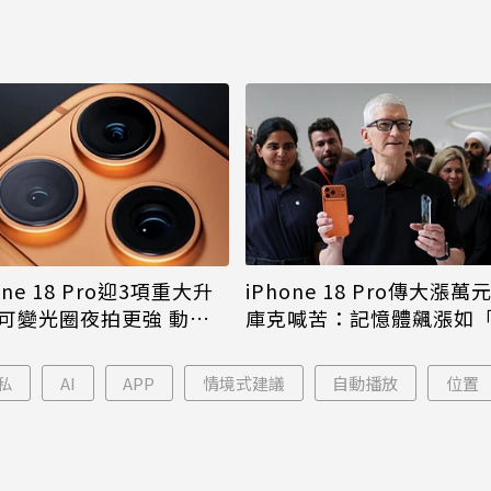
iPhone 18 Pro傳大漲萬
one 18 Pro迎3項重大升
庫克喊苦：記憶體飆漲如
可變光圈夜拍更強 動態
年一遇大洪水」
幅縮小
私
AI
APP
情境式建議
自動播放
位置