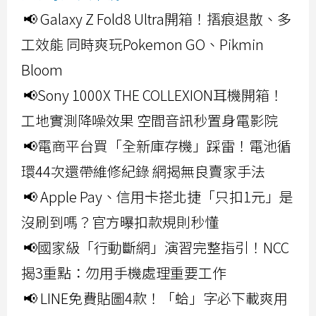
📢 Galaxy Z Fold8 Ultra開箱！摺痕退散、多
工效能 同時爽玩Pokemon GO、Pikmin
Bloom
📢Sony 1000X THE COLLEXION耳機開箱！
工地實測降噪效果 空間音訊秒置身電影院
📢電商平台買「全新庫存機」踩雷！電池循
環44次還帶維修紀錄 網揭無良賣家手法
📢 Apple Pay、信用卡搭北捷「只扣1元」是
沒刷到嗎？官方曝扣款規則秒懂
📢國家級「行動斷網」演習完整指引！NCC
揭3重點：勿用手機處理重要工作
📢 LINE免費貼圖4款！「蛤」字必下載爽用