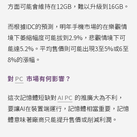
方面可能會維持在12GB，難以升級到16GB。
而根據IDC的預測，明年手機市場的在樂觀情
境下萎縮幅度可能拔到2.9%，悲觀情境下可
能達5.2%。平均售價則可能出現3至5%或6至
8%的漲幅。
對
PC
市場有何影響？
這次記憶體短缺對
AI PC
的推廣大為不利，
要讓AI在裝置端運行，記憶體相當重要，記憶
體意味著廠商只能提升售價或削減利潤。