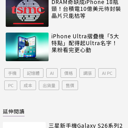
DRAM奇缺成iPhone 18瓶
頸！台積電10億美元待封裝
晶片只能枯等
iPhone Ultra摺疊機「5大
特點」配得起Ultra名字！
果粉看完更心動
手機
記憶體
AI
價格
調漲
AI PC
PC
成本
出貨量
售價
延伸閱讀
三星新手機Galaxy S26系列2