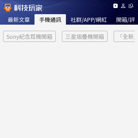
最新文章
手機通訊
社群/APP/網紅
開箱/評
Sony紀念耳機開箱
三星摺疊機開箱
「全新