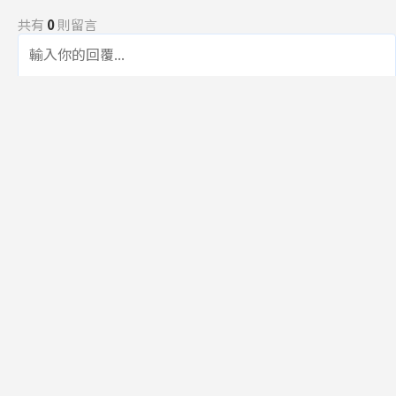
共有
0
則留言
規範
回覆
還沒有留言，成為第一個發言的人吧！