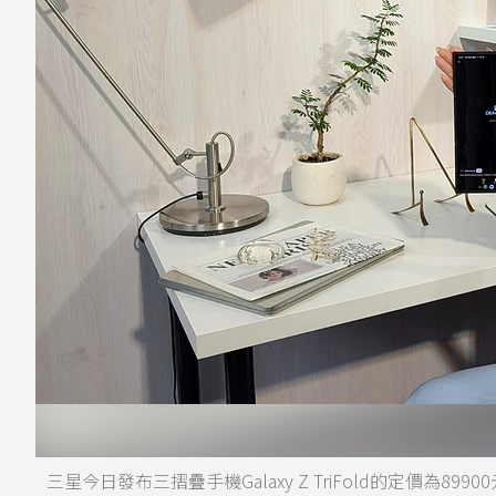
三星今日發布三摺疊手機Galaxy Z TriFold的定價為8