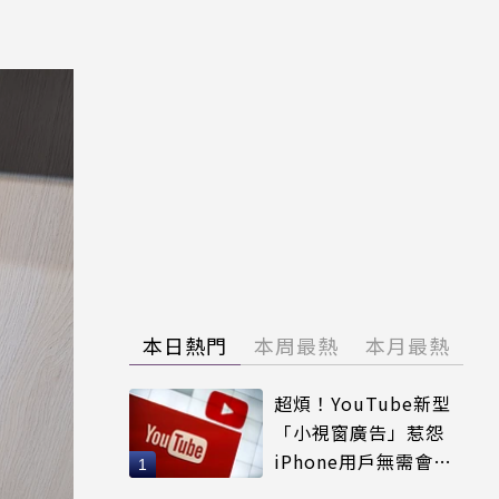
本日熱門
本周最熱
本月最熱
超煩！YouTube新型
「小視窗廣告」惹怨
iPhone用戶無需會員
輕鬆解決