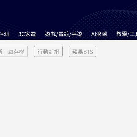
評測
3C家電
遊戲/電競/手遊
AI浪潮
教學/工
新」庫存機
行動斷網
蘋果BTS