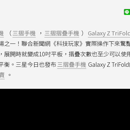
機
（
三摺手機
，
三摺摺疊手機
）
Galaxy Z TriFol
場之一！聯合新聞網《科技玩家》實際操作下來驚
，展開時就變成10吋平板，摺疊次數也至少可以使用
平衡。三星今日也發布
三摺疊手機
Galaxy Z TriFol
賣
。