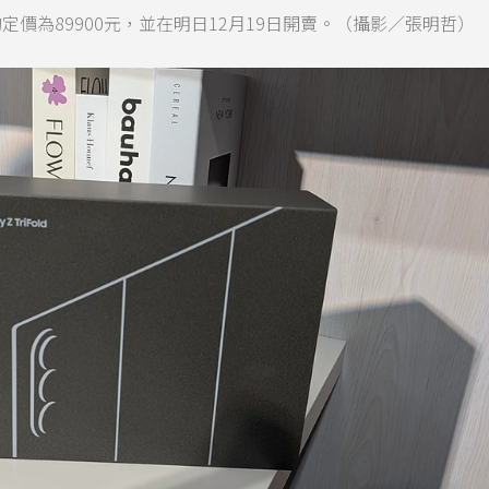
old的定價為89900元，並在明日12月19日開賣。（攝影／張明哲）