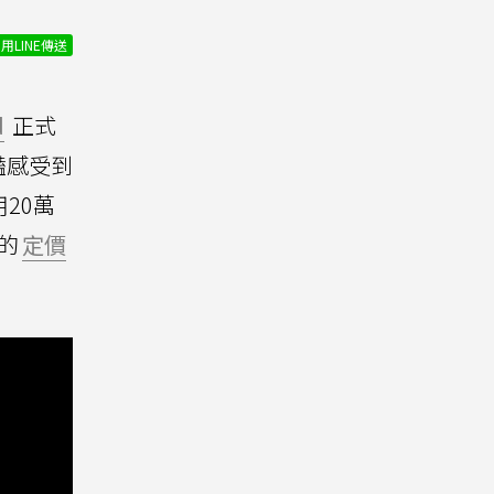
用LINE傳送
d
正式
豔感受到
20萬
d的
定價