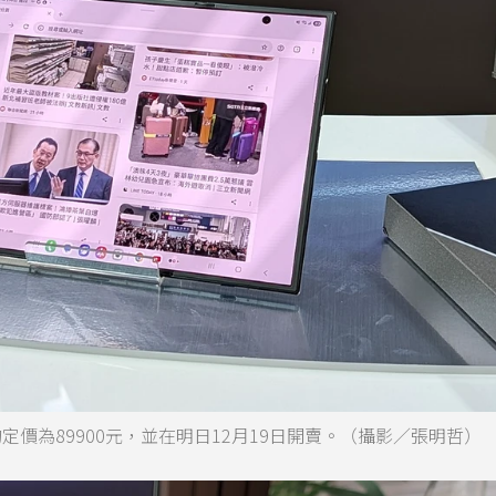
old的定價為89900元，並在明日12月19日開賣。（攝影／張明哲）