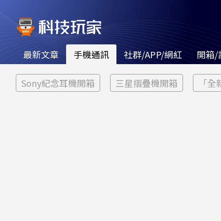
最新文章
手機通訊
社群/APP/網紅
開箱/
Sony紀念耳機開箱
三星摺疊機開箱
「全