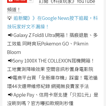
訂閱《科技玩家》YouTube
頻道！
💡
追新聞》》在Google News按下追蹤，科
技玩家好文不漏接！
📢 Galaxy Z Fold8 Ultra開箱！摺痕退散、多
工效能 同時爽玩Pokemon GO、Pikmin
Bloom
📢Sony 1000X THE COLLEXION耳機開箱！
工地實測降噪效果 空間音訊秒置身電影院
📢電商平台買「全新庫存機」踩雷！電池循
環44次還帶維修紀錄 網揭無良賣家手法
📢 Apple Pay、信用卡搭北捷「只扣1元」是
沒刷到嗎？官方曝扣款規則秒懂