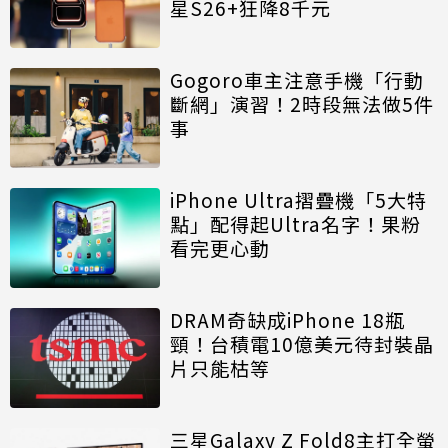
星S26+狂降8千元
Gogoro車主注意手機「行動
斷網」演習！2時段無法做5件
事
iPhone Ultra摺疊機「5大特
點」配得起Ultra名字！果粉
看完更心動
DRAM奇缺成iPhone 18瓶
頸！台積電10億美元待封裝晶
片只能枯等
三星Galaxy Z Fold8主打全螢