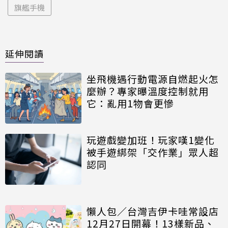
旗艦手機
延伸閱讀
坐飛機遇行動電源自燃起火怎
麼辦？專家曝溫度控制就用
它：亂用1物會更慘
玩遊戲變加班！玩家嘆1變化
被手遊綁架「交作業」眾人超
認同
懶人包／台灣吉伊卡哇常設店
12月27日開幕！13樣新品、