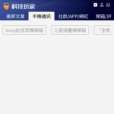
最新文章
手機通訊
社群/APP/網紅
開箱/評
Sony紀念耳機開箱
三星摺疊機開箱
「全新