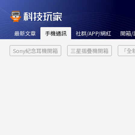
最新文章
手機通訊
社群/APP/網紅
開箱/
Sony紀念耳機開箱
三星摺疊機開箱
「全