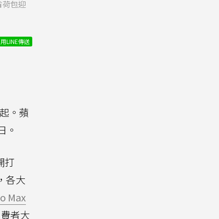
大省荷包迎
用LINE傳送
折起。蘋
4日。
開打
，各大
ro Max
消費者大