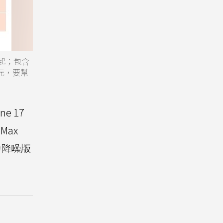
起；包含
10元，要幫
 17
Max
主動降噪版