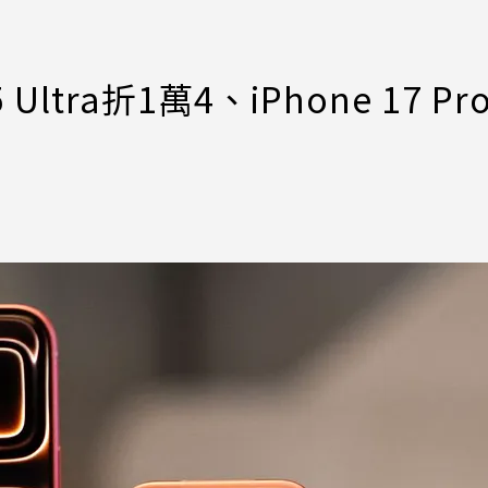
ra折1萬4、iPhone 17 Pr