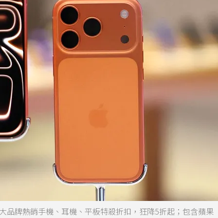
各大品牌熱銷手機、耳機、平板特殺折扣，狂降5折起；包含蘋果