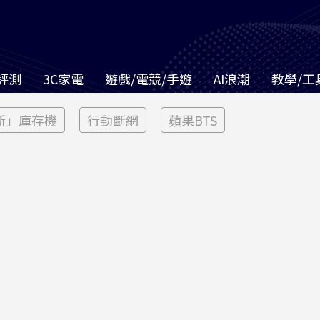
評測
3C家電
遊戲/電競/手遊
AI浪潮
教學/工
新」庫存機
行動斷網
蘋果BTS