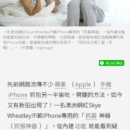
一名澳洲網紅Skye Wheatley示範iPhone專用的「抓姦神器」，從內建功能
就能看到疑似另一半劈腿的舉動，引起熱議，甚至還有網友加碼再爆料其
他iPhone功能，還讓其他網友開玩笑表示，「我前任才用三星（手
機）」。（示意圖／ingimage）
用LINE傳送
先前網路流傳不少
蘋果
（
Apple
）
手機
iPhone
抓包另一半偷吃、劈腿的方法，如今
又有新招出現了！一名澳洲網紅Skye
Wheatley示範iPhone專用的「
抓姦
神器
（
抓猴神器
）」，從內建
功能
就能看到疑