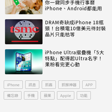
你一鍵同步手機行事曆
iPhone、Android都能用
DRAM奇缺成iPhone 18瓶
頸！台積電10億美元待封裝
晶片只能枯等
iPhone Ultra摺疊機「5大
特點」配得起Ultra名字！
果粉看完更心動
iPhone
訊息
抓姦
抓猴神器
APP
備忘錄
手機
蘋果
Apple
功能