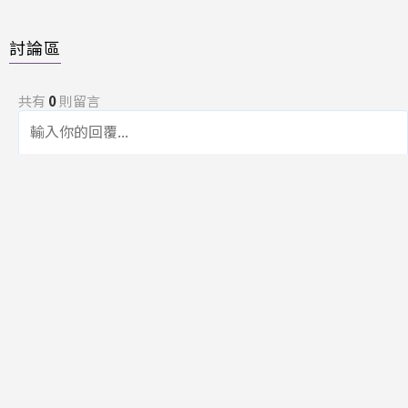
討論區
共有
0
則留言
規範
回覆
還沒有留言，成為第一個發言的人吧！