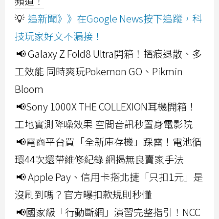
頻道！
💡
追新聞》》在Google News按下追蹤，科
技玩家好文不漏接！
📢 Galaxy Z Fold8 Ultra開箱！摺痕退散、多
工效能 同時爽玩Pokemon GO、Pikmin
Bloom
📢Sony 1000X THE COLLEXION耳機開箱！
工地實測降噪效果 空間音訊秒置身電影院
📢電商平台買「全新庫存機」踩雷！電池循
環44次還帶維修紀錄 網揭無良賣家手法
📢 Apple Pay、信用卡搭北捷「只扣1元」是
沒刷到嗎？官方曝扣款規則秒懂
📢國家級「行動斷網」演習完整指引！NCC