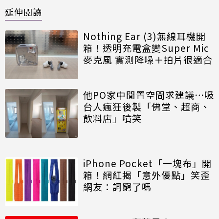
延伸閱讀
Nothing Ear (3)無線耳機開
箱！透明充電盒變Super Mic
麥克風 實測降噪＋拍片很適合
他PO家中閒置空間求建議⋯吸
台人瘋狂後製「佛堂、超商、
飲料店」噴笑
iPhone Pocket「一塊布」開
箱！網紅揭「意外優點」笑歪
網友：詞窮了嗎