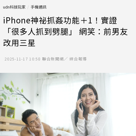
udn科技玩家
手機通訊
iPhone神祕抓姦功能＋1！實證
「很多人抓到劈腿」 網笑：前男友
改用三星
2025-11-17 10:58
聯合新聞網／ 綜合報導