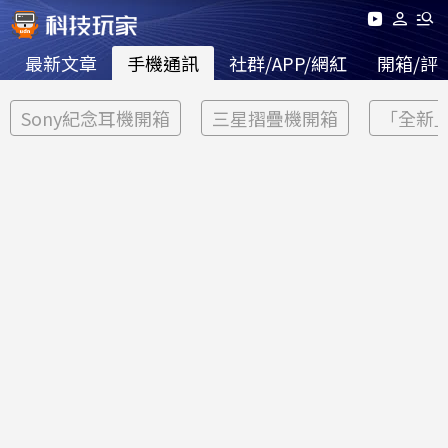
最新文章
手機通訊
社群/APP/網紅
開箱/評
Sony紀念耳機開箱
三星摺疊機開箱
「全新