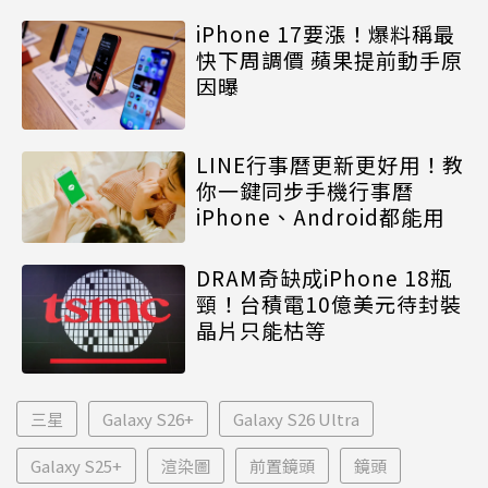
iPhone 17要漲！爆料稱最
快下周調價 蘋果提前動手原
因曝
LINE行事曆更新更好用！教
你一鍵同步手機行事曆
iPhone、Android都能用
DRAM奇缺成iPhone 18瓶
頸！台積電10億美元待封裝
晶片只能枯等
三星
Galaxy S26+
Galaxy S26 Ultra
Galaxy S25+
渲染圖
前置鏡頭
鏡頭