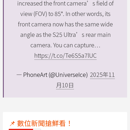
increased the front camera’s field of
view (FOV) to 85°. In other words, its
front camera now has the same wide
angle as the S25 Ultra’s rear main
camera. You can capture…
https://t.co/Te6S5a7lUC
— PhoneArt (@UniverseIce)
2025年11
月10日
📌 數位新聞搶鮮看！