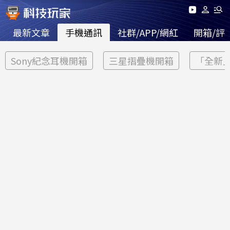
最新文章
手機通訊
社群/APP/網紅
開箱/評
Sony紀念耳機開箱
三星摺疊機開箱
「全新