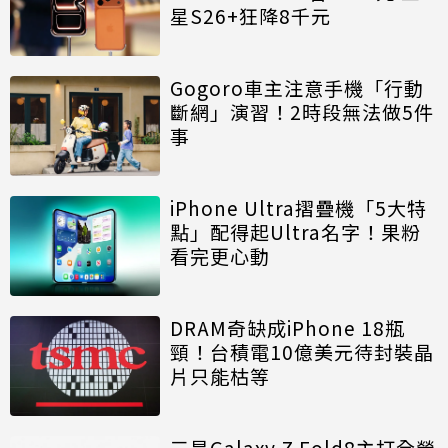
星S26+狂降8千元
Gogoro車主注意手機「行動
斷網」演習！2時段無法做5件
事
iPhone Ultra摺疊機「5大特
點」配得起Ultra名字！果粉
看完更心動
DRAM奇缺成iPhone 18瓶
頸！台積電10億美元待封裝晶
片只能枯等
三星Galaxy Z Fold8主打全螢