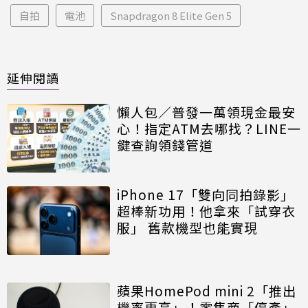
自拍
電池
Snapdragon 8 Elite Gen 5
延伸閱讀
懶人包／普發一萬領現金最安
心！指定ATM去哪找？LINE一
鍵查詢領錢管道
iPhone 17「雙向同拍錄影」
超棒新功用！他拿來「試穿衣
服」 舊款機型也能實現
蘋果HomePod mini 2「推出
機率更高」！零售商「停產」