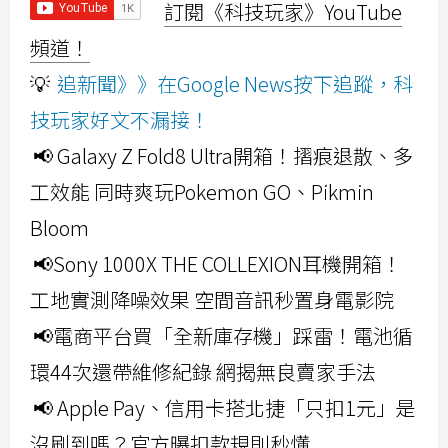
訂閱《科技玩家》YouTube
頻道！
💡
追新聞》》在Google News按下追蹤，科
技玩家好文不漏接！
📢 Galaxy Z Fold8 Ultra開箱！摺痕退散、多
工效能 同時爽玩Pokemon GO、Pikmin
Bloom
📢Sony 1000X THE COLLEXION耳機開箱！
工地實測降噪效果 空間音訊秒置身電影院
📢電商平台買「全新庫存機」踩雷！電池循
環44次還帶維修紀錄 網揭無良賣家手法
📢 Apple Pay、信用卡搭北捷「只扣1元」是
沒刷到嗎？官方曝扣款規則秒懂