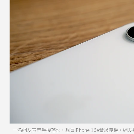
一名網友表示手機落水，想買iPhone 16e當過渡機，網友卻反