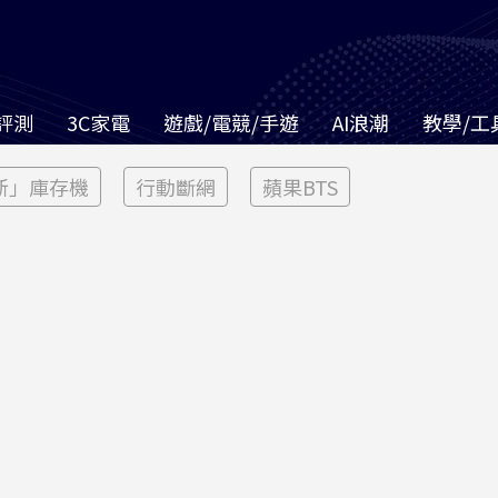
評測
3C家電
遊戲/電競/手遊
AI浪潮
教學/工
新」庫存機
行動斷網
蘋果BTS