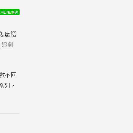
用LINE傳送
怎麼選
、
追劇
救不回
系列，