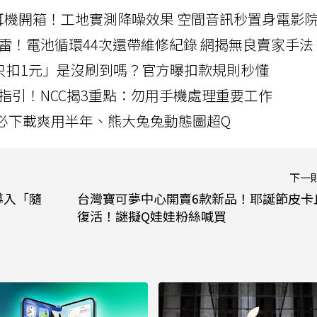
LLEXION耳機開箱！工地實測降噪效果 空間音訊秒置身電影
雷！電池循環44次還帶維修紀錄 網揭無良賣家手法
北捷「只扣1元」是沒刷到嗎？官方曝扣款規則秒懂
指引！NCC揭3重點：勿用手機處理重要工作
」字必下載爽用半年、熊大兔兔動態圖超Q
下一
裝 導入「隨
台灣寶可夢中心開賣6款新品！耶誕節皮卡
復活！謎擬Q娃娃粉絲喊買