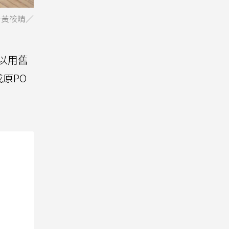
記者黃筱晴／
可以用舊
原PO