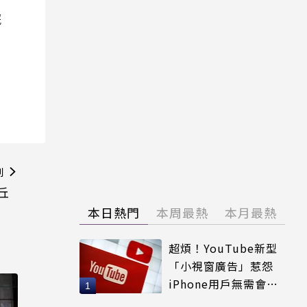
院
則
丘
本日熱門
本周最熱
本月最熱
超煩！YouTube新型
「小視窗廣告」惹怨
iPhone用戶無需會員
輕鬆解決