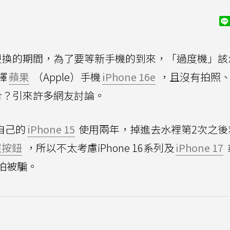
更換的期間，為了要等新手機的到來，「過度機」該
擇
蘋果
（Apple）手機
iPhone 16e
，且沒有拍照
合？引來許多網友討論。
自己的
iPhone 15
使用兩年，掉進去水裡第2次之後
照按鈕
，所以不太考慮iPhone 16系列及
iPhone 17
、怕被騙。