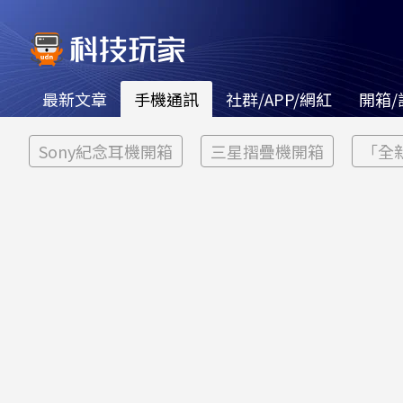
最新文章
手機通訊
社群/APP/網紅
開箱/
Sony紀念耳機開箱
三星摺疊機開箱
「全