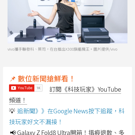
vivo攜手聯發科、蔡司，在台推出X300旗艦機王。圖片提供/vivo
📌 數位新聞搶鮮看！
訂閱《科技玩家》YouTube
頻道！
💡
追新聞》》在Google News按下追蹤，科
技玩家好文不漏接！
📢 Galaxy Z Fold8 Ultra開箱！摺痕退散、多