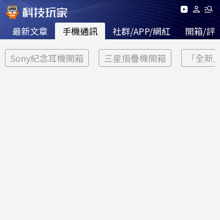
最新文章
手機通訊
社群/APP/網紅
開箱/評
Sony紀念耳機開箱
三星摺疊機開箱
「全新