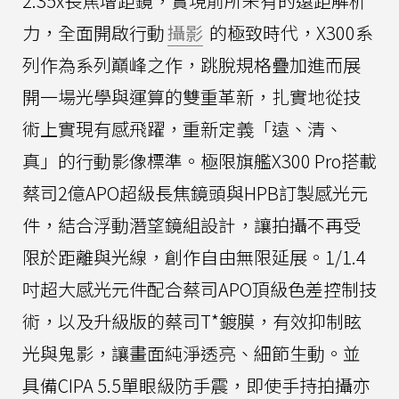
2.35x長焦增距鏡，實現前所未有的遠距解析
力，全面開啟行動
攝影
的極致時代，X300系
列作為系列巔峰之作，跳脫規格疊加進而展
開一場光學與運算的雙重革新，扎實地從技
術上實現有感飛躍，重新定義「遠、清、
真」的行動影像標準。極限旗艦X300 Pro搭載
蔡司2億APO超級長焦鏡頭與HPB訂製感光元
件，結合浮動潛望鏡組設計，讓拍攝不再受
限於距離與光線，創作自由無限延展。1/1.4
吋超大感光元件配合蔡司APO頂級色差控制技
術，以及升級版的蔡司T*鍍膜，有效抑制眩
光與鬼影，讓畫面純淨透亮、細節生動。並
具備CIPA 5.5單眼級防手震，即使手持拍攝亦