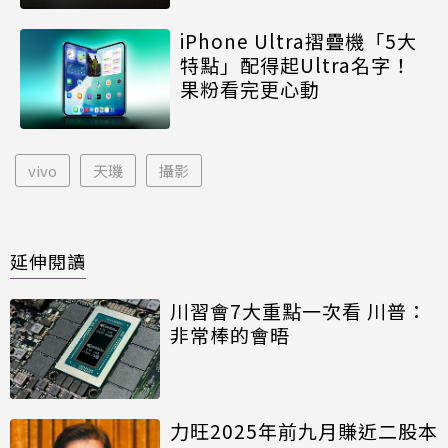
iPhone Ultra摺疊機「5大
特點」配得起Ultra名字！
果粉看完更心動
vivo
天璣
攝影
延伸閱讀
川習會7大重點一次看 川普：
非常棒的會晤
力旺2025年前九月賺近二股本