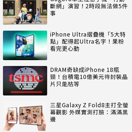
斷網」演習！2時段無法做5件
事
iPhone Ultra摺疊機「5大特
點」配得起Ultra名字！果粉
看完更心動
DRAM奇缺成iPhone 18瓶
頸！台積電10億美元待封裝晶
片只能枯等
三星Galaxy Z Fold8主打全螢
幕觀影 外媒實測打臉：滿滿黑
邊