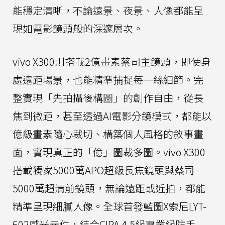
能穩定清晰，不論遠景、夜景、人像都能呈
現如電影鏡頭般的深邃層次。
vivo X300則搭載2億畫素蔡司主鏡頭，即使身
處遠距場景，也能精準捕捉每一絲細節。完
整實現「先拍攝後構圖」的創作自由，從長
焦到微距，甚至透過AI電影分鏡模式，都能以
億級畫素隨心裁切、構築個人風格的敘事畫
面，實現真正的「億」圖裁多圖。vivo X300
搭載獨家5000萬APO超級長焦鏡頭與蔡司
5000萬超清前鏡頭，無論遠距或近拍，都能
精準呈現細膩人像。全球首發藍圖X索尼LYT-
602感光元件，結合CIPA 4.5級專業級防手