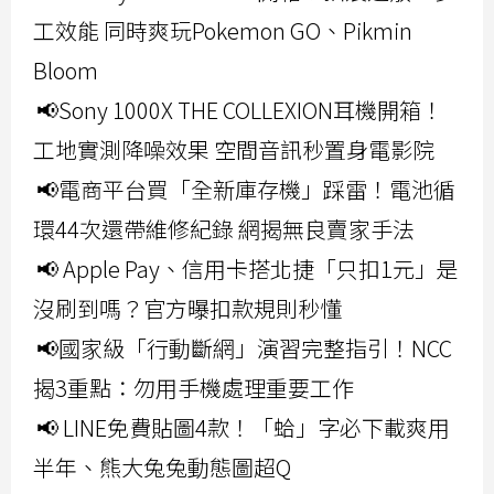
工效能 同時爽玩Pokemon GO、Pikmin
Bloom
📢Sony 1000X THE COLLEXION耳機開箱！
工地實測降噪效果 空間音訊秒置身電影院
📢電商平台買「全新庫存機」踩雷！電池循
環44次還帶維修紀錄 網揭無良賣家手法
📢 Apple Pay、信用卡搭北捷「只扣1元」是
沒刷到嗎？官方曝扣款規則秒懂
📢國家級「行動斷網」演習完整指引！NCC
揭3重點：勿用手機處理重要工作
📢 LINE免費貼圖4款！「蛤」字必下載爽用
半年、熊大兔兔動態圖超Q