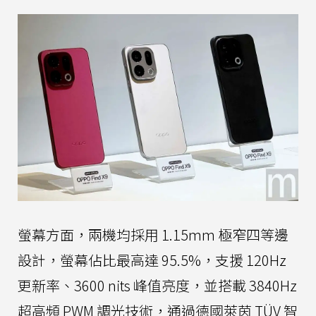
螢幕方面，兩機均採用 1.15mm 極窄四等邊
設計，螢幕佔比最高達 95.5%，支援 120Hz
更新率、3600 nits 峰值亮度，並搭載 3840Hz
超高頻 PWM 調光技術，通過德國萊茵 TÜV 智