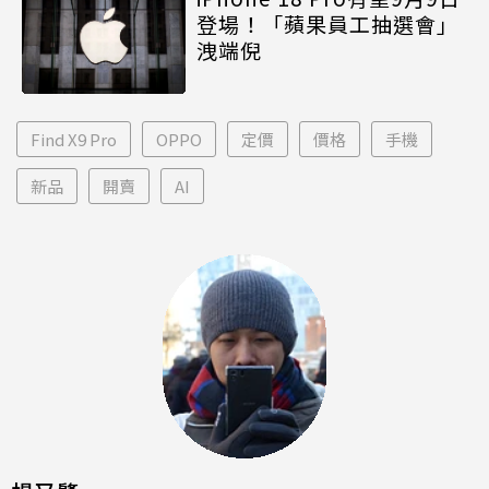
登場！「蘋果員工抽選會」
洩端倪
Find X9 Pro
OPPO
定價
價格
手機
新品
開賣
AI