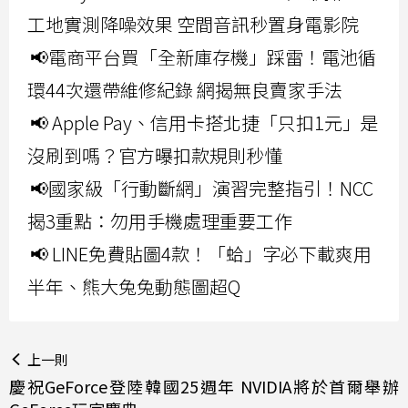
工地實測降噪效果 空間音訊秒置身電影院
📢電商平台買「全新庫存機」踩雷！電池循
環44次還帶維修紀錄 網揭無良賣家手法
📢 Apple Pay、信用卡搭北捷「只扣1元」是
沒刷到嗎？官方曝扣款規則秒懂
📢國家級「行動斷網」演習完整指引！NCC
揭3重點：勿用手機處理重要工作
📢 LINE免費貼圖4款！「蛤」字必下載爽用
半年、熊大兔兔動態圖超Q
上一則
慶祝GeForce登陸韓國25週年 NVIDIA將於首爾舉辦