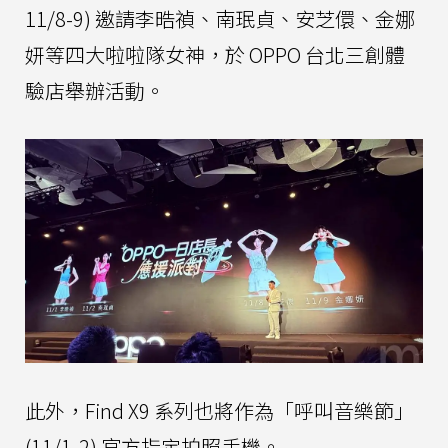
11/8-9) 邀請李晧禎、南珉貞、安芝儇、金娜
妍等四大啦啦隊女神，於 OPPO 台北三創體
驗店舉辦活動。
此外，Find X9 系列也將作為「呼叫音樂節」
(11/1-2) 官方指定拍照手機。