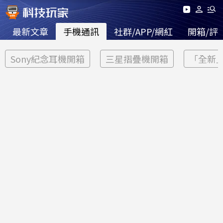
最新文章
手機通訊
社群/APP/網紅
開箱/評
Sony紀念耳機開箱
三星摺疊機開箱
「全新