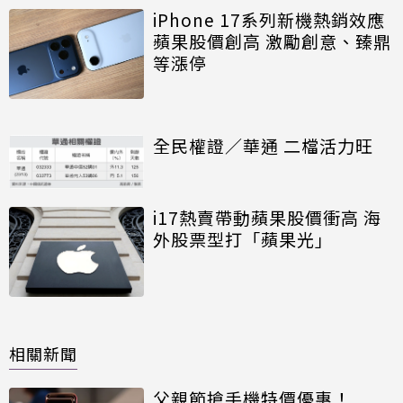
iPhone 17系列新機熱銷效應
蘋果股價創高 激勵創意、臻鼎
等漲停
全民權證／華通 二檔活力旺
i17熱賣帶動蘋果股價衝高 海
外股票型打「蘋果光」
相關新聞
父親節搶手機特價優惠！