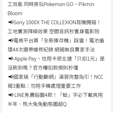
工效能 同時爽玩Pokemon GO、Pikmin
Bloom
📢Sony 1000X THE COLLEXION耳機開箱！
工地實測降噪效果 空間音訊秒置身電影院
📢電商平台買「全新庫存機」踩雷！電池循
環44次還帶維修紀錄 網揭無良賣家手法
📢 Apple Pay、信用卡搭北捷「只扣1元」是
沒刷到嗎？官方曝扣款規則秒懂
📢國家級「行動斷網」演習完整指引！NCC
揭3重點：勿用手機處理重要工作
📢 LINE免費貼圖4款！「蛤」字必下載爽用
半年、熊大兔兔動態圖超Q