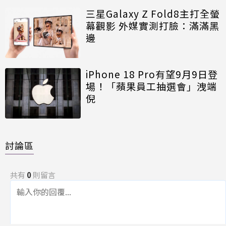
三星Galaxy Z Fold8主打全螢
幕觀影 外媒實測打臉：滿滿黑
邊
iPhone 18 Pro有望9月9日登
場！「蘋果員工抽選會」洩端
倪
討論區
共有
0
則留言