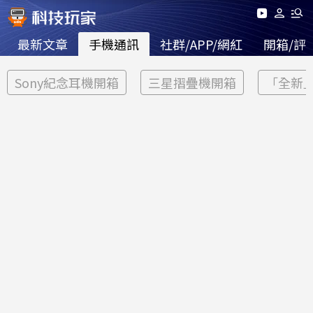
最新文章
手機通訊
社群/APP/網紅
開箱/評
Sony紀念耳機開箱
三星摺疊機開箱
「全新