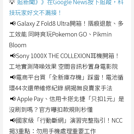
💡
追新聞》》在Google News按下追蹤，科
技玩家好文不漏接！
📢 Galaxy Z Fold8 Ultra開箱！摺痕退散、多
工效能 同時爽玩Pokemon GO、Pikmin
Bloom
📢Sony 1000X THE COLLEXION耳機開箱！
工地實測降噪效果 空間音訊秒置身電影院
📢電商平台買「全新庫存機」踩雷！電池循
環44次還帶維修紀錄 網揭無良賣家手法
📢 Apple Pay、信用卡搭北捷「只扣1元」是
沒刷到嗎？官方曝扣款規則秒懂
📢國家級「行動斷網」演習完整指引！NCC
揭3重點：勿用手機處理重要工作