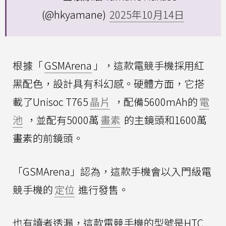
(@hkyamane)
2025年10月14日
根據「
GSMArena
」，這款電競手機採用紅
黑配色，設計具有科幻感。硬體方面，它搭
載了Unisoc T765
晶片
，配備5600mAh的
電
池
，並配有5000萬
畫素
的主鏡頭和1600萬
畫素的前鏡頭。
「GSMArena」認為，這款手機會以入門級電
競手機的
定位
進行發售。
也有讀者透漏，這款電競手機的型號是HTC