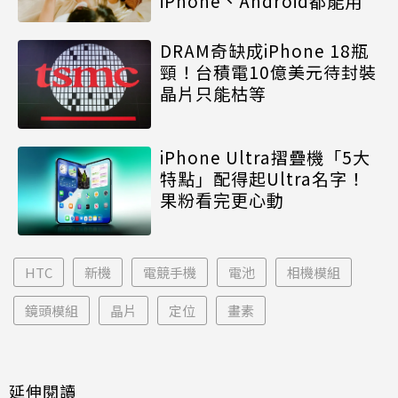
iPhone、Android都能用
DRAM奇缺成iPhone 18瓶
頸！台積電10億美元待封裝
晶片只能枯等
iPhone Ultra摺疊機「5大
特點」配得起Ultra名字！
果粉看完更心動
HTC
新機
電競手機
電池
相機模組
鏡頭模組
晶片
定位
畫素
延伸閱讀