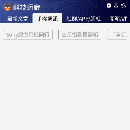
最新文章
手機通訊
社群/APP/網紅
開箱/評
Sony紀念耳機開箱
三星摺疊機開箱
「全新