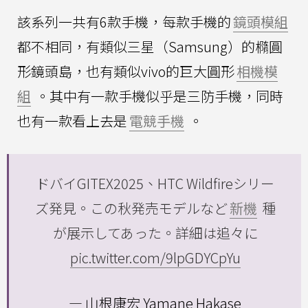
該系列一共有6款手機，每款手機的
鏡頭模組
都不相同，有類似三星（Samsung）的橢圓
形鏡頭島，也有類似vivo的巨大圓形
相機模
組
。其中有一款手機似乎是三防手機，同時
也有一款看上去是
電競手機
。
ドバイGITEX2025、HTC Wildfireシリー
ズ発見。この秋発売モデルなど
新機
種
が展示してあった。詳細は追々に
pic.twitter.com/9lpGDYCpYu
— 山根康宏 Yamane Hakase