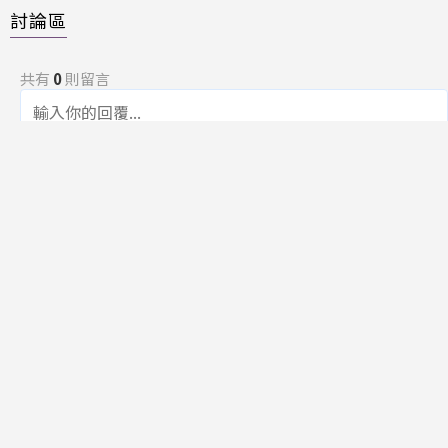
討論區
共有
0
則留言
規範
回覆
還沒有留言，成為第一個發言的人吧！