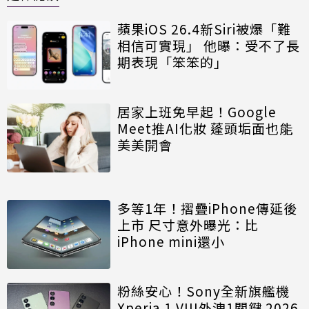
蘋果iOS 26.4新Siri被爆「難
相信可實現」 他曝：受不了長
期表現「笨笨的」
居家上班免早起！Google
Meet推AI化妝 蓬頭垢面也能
美美開會
多等1年！摺疊iPhone傳延後
上市 尺寸意外曝光：比
iPhone mini還小
粉絲安心！Sony全新旗艦機
Xperia 1 VIII外洩1關鍵 2026