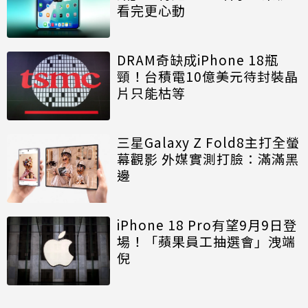
看完更心動
DRAM奇缺成iPhone 18瓶
頸！台積電10億美元待封裝晶
片只能枯等
三星Galaxy Z Fold8主打全螢
幕觀影 外媒實測打臉：滿滿黑
邊
iPhone 18 Pro有望9月9日登
場！「蘋果員工抽選會」洩端
倪