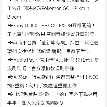
工效能 同時爽玩Pokemon GO、Pikmin
Bloom
📢Sony 1000X THE COLLEXION耳機開箱！
工地實測降噪效果 空間音訊秒置身電影院
📢電商平台買「全新庫存機」踩雷！電池循
環44次還帶維修紀錄 網揭無良賣家手法
📢 Apple Pay、信用卡搭北捷「只扣1元」是
沒刷到嗎？官方曝扣款規則秒懂
📢國家級「行動斷網」演習完整指引！NCC
揭3重點：勿用手機處理重要工作
📢 LINE免費貼圖4款！「蛤」字必下載爽用
半年、熊大兔兔動態圖超Q