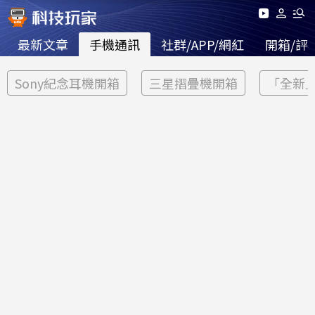
最新文章
手機通訊
社群/APP/網紅
開箱/評
Sony紀念耳機開箱
三星摺疊機開箱
「全新