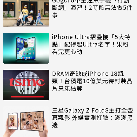
斷網」演習！2時段無法做5件
事
iPhone Ultra摺疊機「5大特
點」配得起Ultra名字！果粉
看完更心動
DRAM奇缺成iPhone 18瓶
頸！台積電10億美元待封裝晶
片只能枯等
三星Galaxy Z Fold8主打全螢
幕觀影 外媒實測打臉：滿滿黑
邊