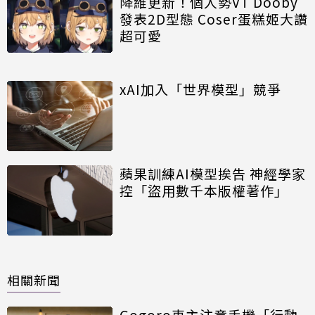
降維更新！個人勢VT Dooby
發表2D型態 Coser蛋糕姬大讚
超可愛
xAI加入「世界模型」競爭
蘋果訓練AI模型挨告 神經學家
控「盜用數千本版權著作」
相關新聞
Gogoro車主注意手機「行動