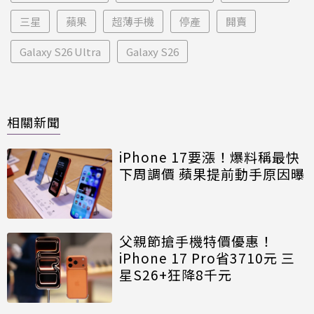
三星
蘋果
超薄手機
停產
開賣
Galaxy S26 Ultra
Galaxy S26
相關新聞
iPhone 17要漲！爆料稱最快
下周調價 蘋果提前動手原因曝
父親節搶手機特價優惠！
iPhone 17 Pro省3710元 三
星S26+狂降8千元