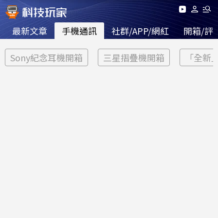
最新文章
手機通訊
社群/APP/網紅
開箱/評
Sony紀念耳機開箱
三星摺疊機開箱
「全新