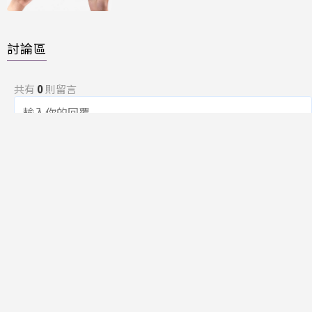
討論區
共有
0
則留言
規範
回覆
還沒有留言，成為第一個發言的人吧！