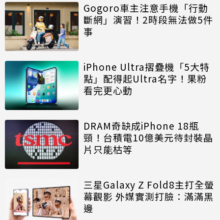
Gogoro車主注意手機「行動
斷網」演習！2時段無法做5件
事
iPhone Ultra摺疊機「5大特
點」配得起Ultra名字！果粉
看完更心動
DRAM奇缺成iPhone 18瓶
頸！台積電10億美元待封裝晶
片只能枯等
三星Galaxy Z Fold8主打全螢
幕觀影 外媒實測打臉：滿滿黑
邊