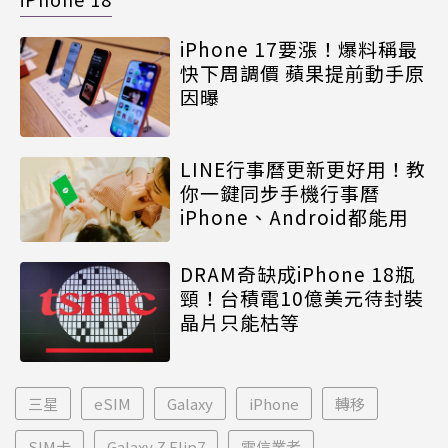
iPhone 17要漲！爆料稱最
快下周調價 蘋果提前動手原
因曝
LINE行事曆更新更好用！教
你一鍵同步手機行事曆
iPhone、Android都能用
DRAM奇缺成iPhone 18瓶
頸！台積電10億美元待封裝
晶片只能枯等
三星
eSIM
Galaxy
iPhone
轉移
SIM卡
Galaxy Z Flip7
電信業者