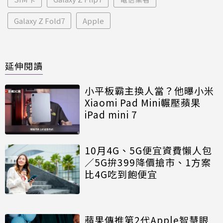
Galaxy Z Fold7
Apple
延伸閱讀
小平板霸主換人當？他曝小米
Xiaomi Pad Mini輾壓蘋果
iPad mini 7
10月4G、5G便宜資費懶人包
／5G拚399降價搶市、1方案
比4G吃到飽便宜
蘋果傳推第2代Apple智慧眼