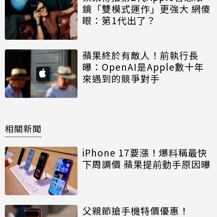
鏡「雙模式運作」更強大 網傻
眼：第1代出了？
蘋果終於有敵人！前執行長
曝：OpenAI是Apple數十年
來遇到的競爭對手
相關新聞
iPhone 17要漲！爆料稱最快
下周調價 蘋果提前動手原因曝
父親節搶手機特價優惠！