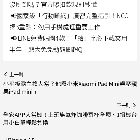
沒刷到嗎？官方曝扣款規則秒懂
📢國家級「行動斷網」演習完整指引！NCC
揭3重點：勿用手機處理重要工作
📢 LINE免費貼圖4款！「蛤」字必下載爽用
半年、熊大兔兔動態圖超Q
上一則
小平板霸主換人當？他曝小米Xiaomi Pad Mini輾壓蘋
果iPad mini 7
下一則
全家APP大當機！上班族氣炸咖啡寄杯全壞、1招機台
用小白單輕鬆兌換
iPhone 18