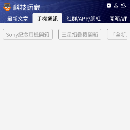
最新文章
手機通訊
社群/APP/網紅
開箱/評
Sony紀念耳機開箱
三星摺疊機開箱
「全新