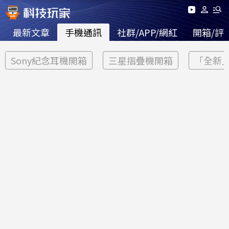
最新文章
手機通訊
社群/APP/網紅
開箱/評
Sony紀念耳機開箱
三星摺疊機開箱
「全新