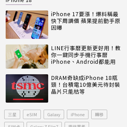
iPhone 17要漲！爆料稱最
快下周調價 蘋果提前動手原
因曝
LINE行事曆更新更好用！教
你一鍵同步手機行事曆
iPhone、Android都能用
DRAM奇缺成iPhone 18瓶
頸！台積電10億美元待封裝
晶片只能枯等
三星
eSIM
Galaxy
iPhone
轉移
SIM卡
Galaxy Z Flip7
電信業者