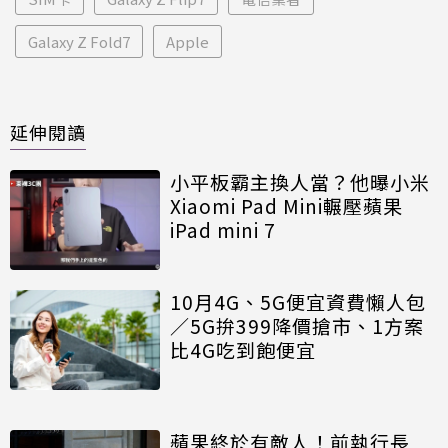
Galaxy Z Fold7
Apple
延伸閱讀
小平板霸主換人當？他曝小米
Xiaomi Pad Mini輾壓蘋果
iPad mini 7
10月4G、5G便宜資費懶人包
／5G拚399降價搶市、1方案
比4G吃到飽便宜
蘋果終於有敵人！前執行長