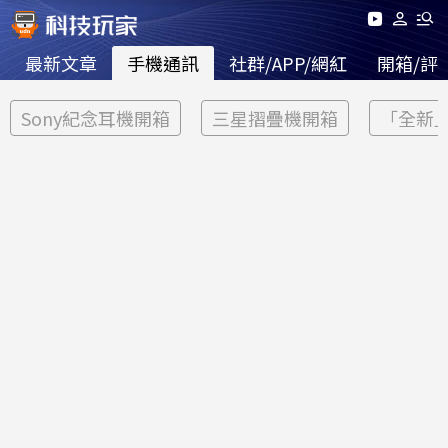
最新文章
手機通訊
社群/APP/網紅
開箱/評
Sony紀念耳機開箱
三星摺疊機開箱
「全新