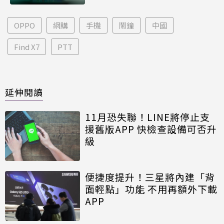
OPPO
網購
手機
鬧鐘
中國
Find X7
PTT
延伸閱讀
11月恐失聯！LINE將停止支
援舊版APP 快檢查設備可否升
級
便捷度提升！三星將內建「背
面輕點」功能 不用再額外下載
APP