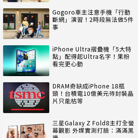
Gogoro車主注意手機「行動
斷網」演習！2時段無法做5件
事
iPhone Ultra摺疊機「5大特
點」配得起Ultra名字！果粉
看完更心動
DRAM奇缺成iPhone 18瓶
頸！台積電10億美元待封裝晶
片只能枯等
三星Galaxy Z Fold8主打全螢
幕觀影 外媒實測打臉：滿滿黑
邊