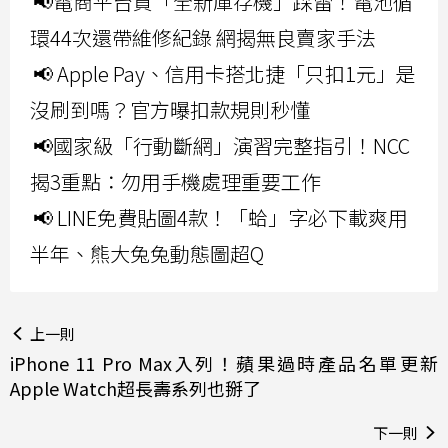
📢電商平台買「全新庫存機」踩雷！電池循
環44次還帶維修紀錄 網揭無良賣家手法
📢 Apple Pay、信用卡搭北捷「只扣1元」是
沒刷到嗎？官方曝扣款規則秒懂
📢國家級「行動斷網」演習完整指引！NCC
揭3重點：勿用手機處理重要工作
📢 LINE免費貼圖4款！「蛤」字必下載爽用
半年、熊大兔兔動態圖超Q
上一則
iPhone 11 Pro Max入列！蘋果過時產品名單更新
Apple Watch超長壽系列也掰了
下一則