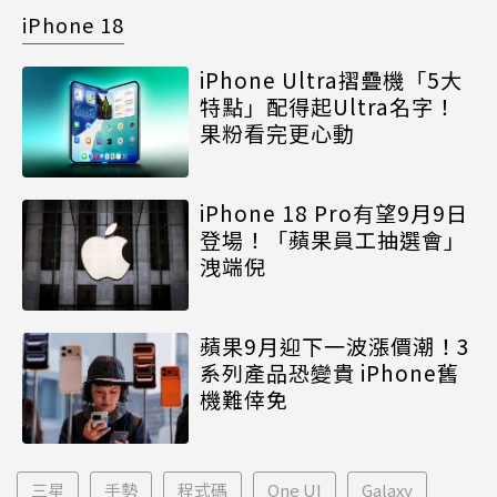
iPhone 18
iPhone Ultra摺疊機「5大
特點」配得起Ultra名字！
果粉看完更心動
iPhone 18 Pro有望9月9日
登場！「蘋果員工抽選會」
洩端倪
蘋果9月迎下一波漲價潮！3
系列產品恐變貴 iPhone舊
機難倖免
三星
手勢
程式碼
One UI
Galaxy