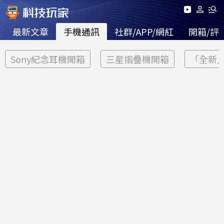
最新文章
手機通訊
社群/APP/網紅
開箱/評
Sony紀念耳機開箱
三星摺疊機開箱
「全新