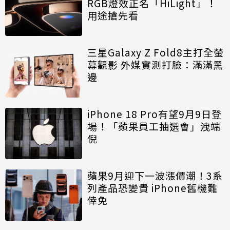
RGB燈效正名「HiLight」！
用途搶先看
三星Galaxy Z Fold8主打全螢
幕觀影 外媒實測打臉：滿滿黑
邊
iPhone 18 Pro有望9月9日登
場！「蘋果員工抽選會」洩端
倪
蘋果9月迎下一波漲價潮！3系
列產品恐變貴 iPhone舊機難
倖免