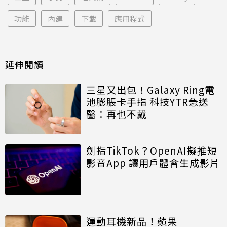
功能
內建
下載
應用程式
延伸閱讀
三星又出包！Galaxy Ring電
池膨脹卡手指 科技YTR急送
醫：再也不戴
劍指TikTok？OpenAI擬推短
影音App 讓用戶體會生成影片
運動耳機新品！蘋果