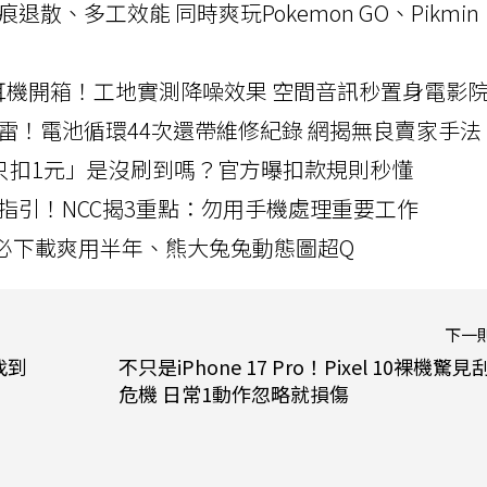
a開箱！摺痕退散、多工效能 同時爽玩Pokemon GO、Pikmin
LLEXION耳機開箱！工地實測降噪效果 空間音訊秒置身電影
雷！電池循環44次還帶維修紀錄 網揭無良賣家手法
北捷「只扣1元」是沒刷到嗎？官方曝扣款規則秒懂
指引！NCC揭3重點：勿用手機處理重要工作
」字必下載爽用半年、熊大兔兔動態圖超Q
下一
找到
不只是iPhone 17 Pro！Pixel 10裸機驚見
危機 日常1動作忽略就損傷