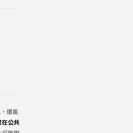
能，還能
常在公共
件可啟用