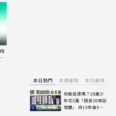
大特
粉
本日熱門
本周最熱
本月最熱
你敢投資嗎？18歲少
年花5萬「囤貨20條記
憶體」 拚15年後5倍
賣出