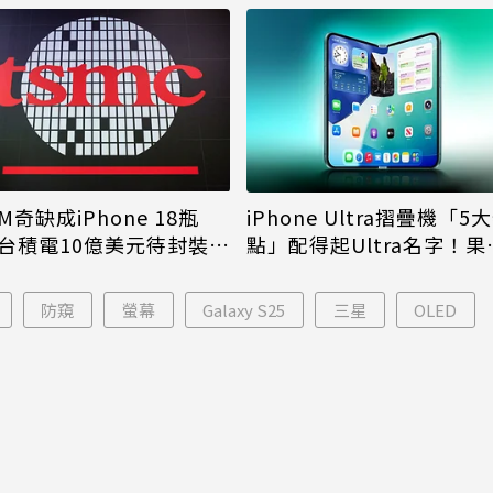
M奇缺成iPhone 18瓶
iPhone Ultra摺疊機「5
台積電10億美元待封裝晶
點」配得起Ultra名字！果
能枯等
看完更心動
防窺
螢幕
Galaxy S25
三星
OLED