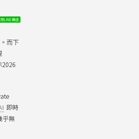
用LINE傳送
8。而下
現
2026
te
AI
即時
幾乎無