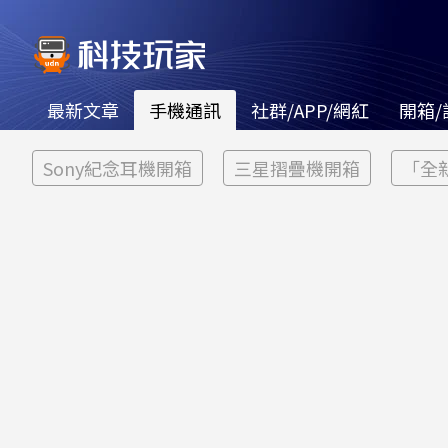
最新文章
手機通訊
社群/APP/網紅
開箱/
Sony紀念耳機開箱
三星摺疊機開箱
「全