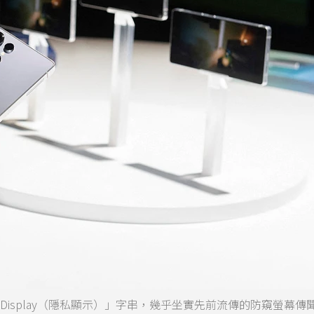
 Display（隱私顯示）」字串，幾乎坐實先前流傳的防窺螢幕傳