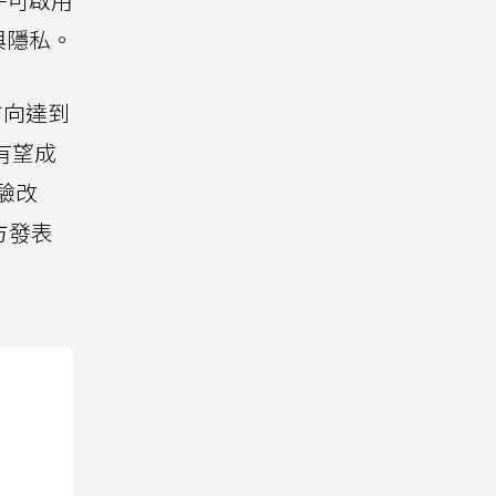
與隱私。
方向達到
a有望成
驗改
方發表