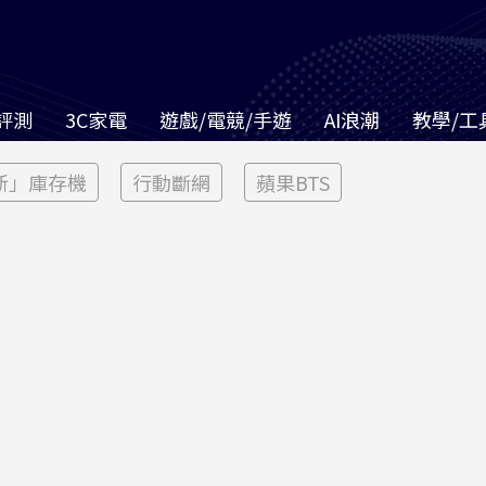
評測
3C家電
遊戲/電競/手遊
AI浪潮
教學/工
新」庫存機
行動斷網
蘋果BTS