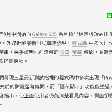
）年9月中開始向
Galaxy S25
系列釋出穩定版One UI 
試階段。外媒拆解最新測試檔時發現，
程式碼
中多次出
字串，幾乎證明先前流傳的
防窺
螢幕
傳聞，並暗示
款搭載機種。
們發現三星最新測試檔裡的程式碼中多次出現「Priva
全呼應先前的防窺螢幕傳聞，而「隱私顯示」功能能透過
度縮小，使正面使用者仍能清楚看見內容，側面卻
。