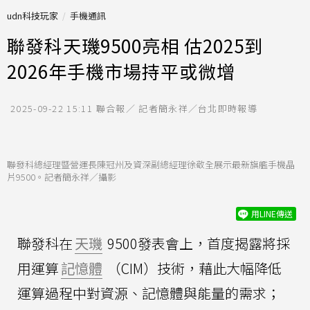
udn科技玩家
手機通訊
聯發科天璣9500亮相 估2025到
2026年手機市場持平或微增
2025-09-22 15:11
聯合報／ 記者簡永祥／台北即時報導
聯發科總經理暨營運長陳冠州及資深副總經理徐敬全展示最新旗艦手機晶
片9500。記者簡永祥／攝影
用LINE傳送
聯發科在
天璣
9500發表會上，首度揭露將採
用運算
記憶體
（CIM）技術，藉此大幅降低
運算過程中對資源、記憶體與能量的需求；