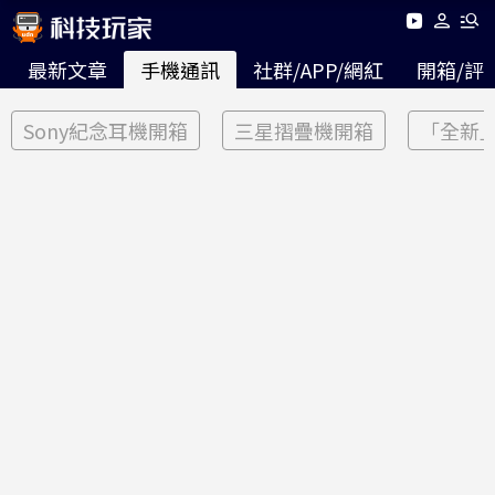
最新文章
手機通訊
社群/APP/網紅
開箱/評
Sony紀念耳機開箱
三星摺疊機開箱
「全新