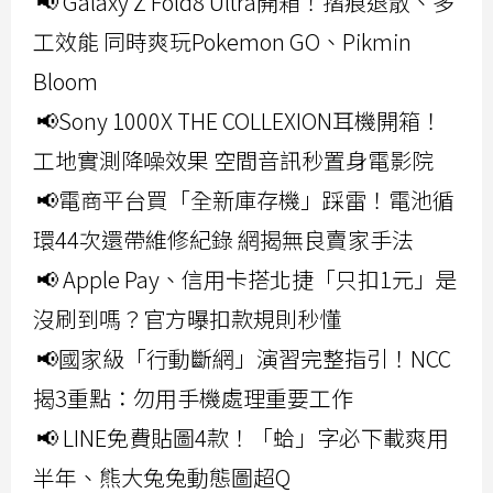
📢 Galaxy Z Fold8 Ultra開箱！摺痕退散、多
工效能 同時爽玩Pokemon GO、Pikmin
Bloom
📢Sony 1000X THE COLLEXION耳機開箱！
工地實測降噪效果 空間音訊秒置身電影院
📢電商平台買「全新庫存機」踩雷！電池循
環44次還帶維修紀錄 網揭無良賣家手法
📢 Apple Pay、信用卡搭北捷「只扣1元」是
沒刷到嗎？官方曝扣款規則秒懂
📢國家級「行動斷網」演習完整指引！NCC
揭3重點：勿用手機處理重要工作
📢 LINE免費貼圖4款！「蛤」字必下載爽用
半年、熊大兔兔動態圖超Q