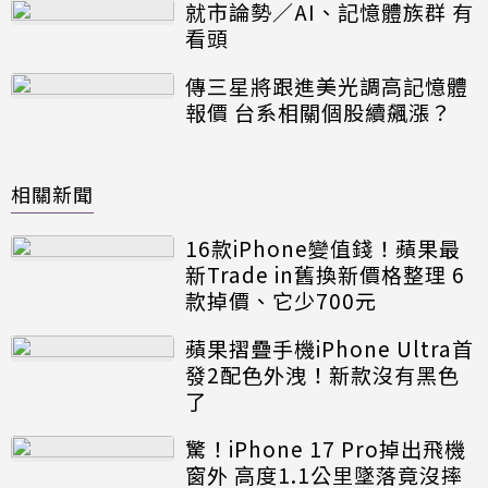
就市論勢／AI、記憶體族群 有
看頭
傳三星將跟進美光調高記憶體
報價 台系相關個股續飆漲？
相關新聞
16款iPhone變值錢！蘋果最
新Trade in舊換新價格整理 6
款掉價、它少700元
蘋果摺疊手機iPhone Ultra首
發2配色外洩！新款沒有黑色
了
驚！iPhone 17 Pro掉出飛機
窗外 高度1.1公里墜落竟沒摔