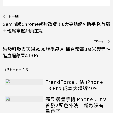
上一則
Gemini版Chrome超強改版！6大亮點變AI助手 防詐騙
＋輕鬆掌握網頁重點
下一則
聯發科發表天璣9500旗艦晶片 採台積電3奈米製程性
能直逼蘋果A19 Pro
iPhone 18
TrendForce：估 iPhone
18 Pro 成本大增近40%
蘋果摺疊手機iPhone Ultra
首發2配色外洩！新款沒有
黑色了