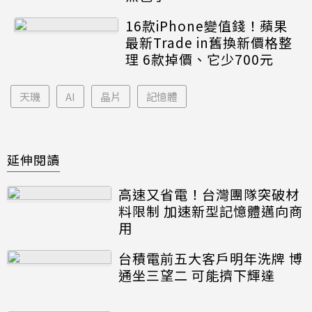
16款iPhone變值錢！蘋果
最新Trade in舊換新價格整
理 6款掉價、它少700元
天璣
AI
晶片
記憶體
延伸閱讀
高速又省電！台灣團隊突破材
料限制 加速新型記憶體邁向商
用
台積電前五大客戶明年洗牌 博
通坐三望二 可能擠下輝達