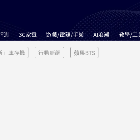
評測
3C家電
遊戲/電競/手遊
AI浪潮
教學/工
新」庫存機
行動斷網
蘋果BTS