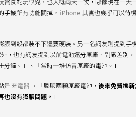
玩貪食蛇玩很兇，也大概兩天一次，哪像現在一天
的手機所有功能關掉，
iPhone
其實也幾乎可以待
膨脹到殼都裝不下還要硬裝。另一名網友則提到手
意外，也有網友提到以前電池還分原廠、副廠差別，
十分鐘。」、「當時一堆仿冒原廠的電池。」
點是
充電器
，「膨脹兩顆原廠電池，
後來免費換新
再也沒有膨脹問題。
」