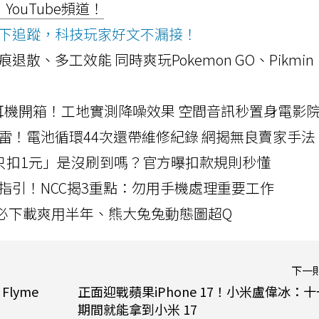
ouTube頻道！
ws按下追蹤，科技玩家好文不漏接！
a開箱！摺痕退散、多工效能 同時爽玩Pokemon GO、Pikmin
LLEXION耳機開箱！工地實測降噪效果 空間音訊秒置身電影
雷！電池循環44次還帶維修紀錄 網揭無良賣家手法
北捷「只扣1元」是沒刷到嗎？官方曝扣款規則秒懂
指引！NCC揭3重點：勿用手機處理重要工作
」字必下載爽用半年、熊大兔兔動態圖超Q
下一
lyme
正面迎戰蘋果iPhone 17！小米盧偉冰：十
期間就能拿到小米 17