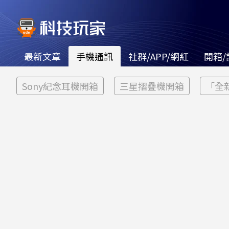
最新文章
手機通訊
社群/APP/網紅
開箱/
Sony紀念耳機開箱
三星摺疊機開箱
「全