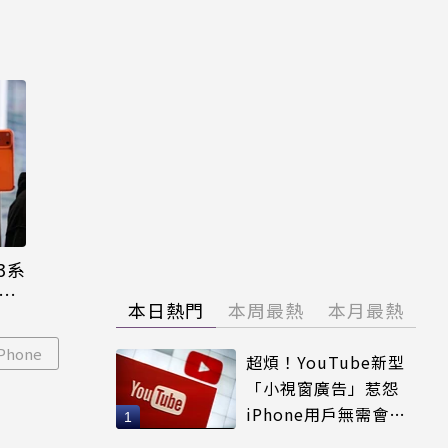
3系
機難
本日熱門
本周最熱
本月最熱
iPhone
超煩！YouTube新型
「小視窗廣告」惹怨
iPhone用戶無需會員
輕鬆解決