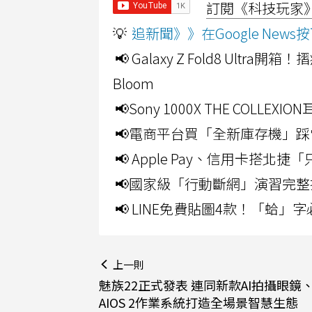
訂閱《科技玩家》Y
💡
追新聞》》在Google Ne
📢 Galaxy Z Fold8 Ultr
Bloom
📢Sony 1000X THE CO
📢電商平台買「全新庫存機」踩
📢 Apple Pay、信用卡搭
📢國家級「行動斷網」演習完整
📢 LINE免費貼圖4款！「蛤
上一則
魅族22正式發表 連同新款AI拍攝眼鏡、F
AIOS 2作業系統打造全場景智慧生態