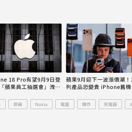
one 18 Pro有望9月9日登
蘋果9月迎下一波漲價潮！
「蘋果員工抽選會」洩端
列產品恐變貴 iPhone舊
倖免
脹
原廠
Nokia
電量
爆炸
充電器