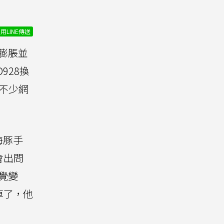
用LINE傳送
膨脹並
D928換
來不少網
小海豚手
會出問
覺變
掉了，他