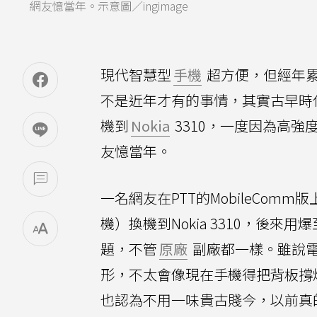
網友憶當年。示意圖／ingimage
現代智慧型
手機
超方便，但經年
不是近年才有的事情，其實古早時
機到
Nokia
3310，一度因為高
友憶當年。
一名網友在PTT的MobileComm版
機）換機到Nokia 3310，後
題，不管
原廠
副廠都一樣。雖說
形，不太會像現在手機得把背板撐
也認為不用一味貴古賤今，以前真