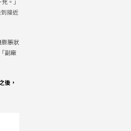
一充。」
機到接近
機膨脹狀
「副廠
之後，