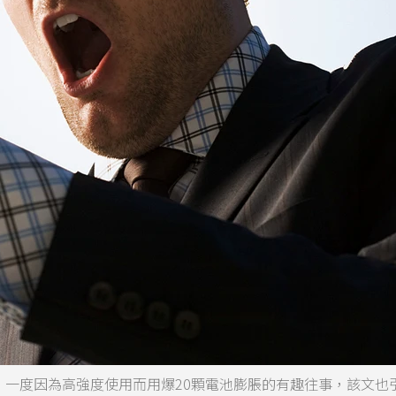
 3310，一度因為高強度使用而用爆20顆電池膨脹的有趣往事，該文