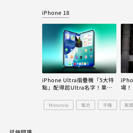
iPhone 18
iPh
iPhone Ultra摺疊機「5大特
場！
點」配得起Ultra名字！果粉
倪
看完更心動
Motorola
電池
手機
膨
延伸閱讀