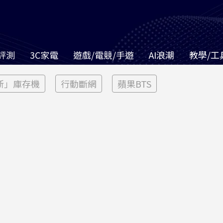
評測
3C家電
遊戲/電競/手遊
AI浪潮
教學/工
新」庫存機
行動斷網
蘋果BTS