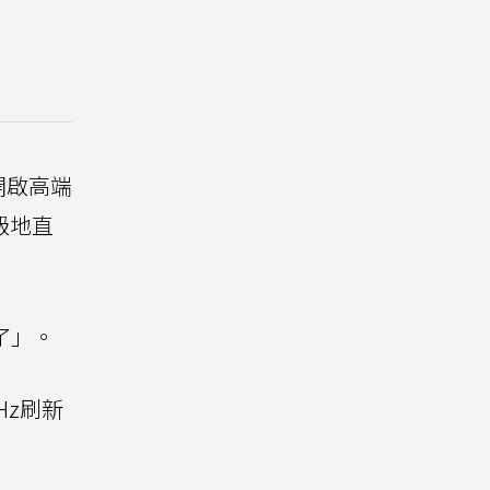
開啟高端
級地直
了」。
Hz刷新