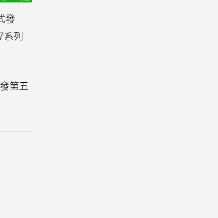
式發
7系列
首發第五