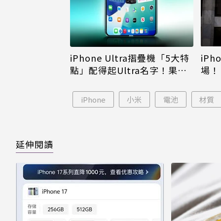
iPh
iPhone Ultra摺疊機「5大特
場！
點」配得起Ultra名字！果粉
倪
看完更心動
iPhone
小米
電池
材質
延伸閱讀