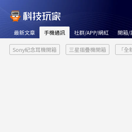
最新文章
手機通訊
社群/APP/網紅
開箱/
Sony紀念耳機開箱
三星摺疊機開箱
「全