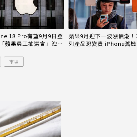
one 18 Pro有望9月9日登
蘋果9月迎下一波漲價潮！
「蘋果員工抽選會」洩端
列產品恐變貴 iPhone舊
倖免
市場