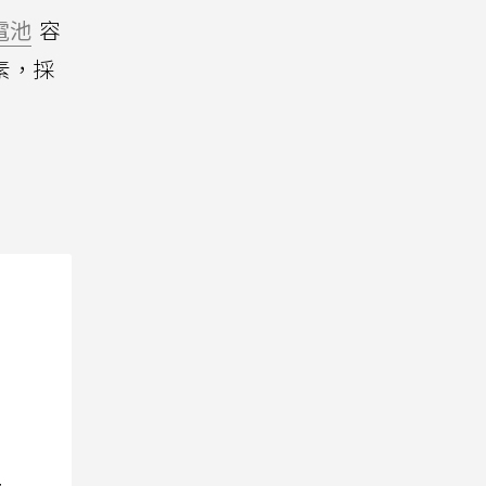
電池
容
素，採