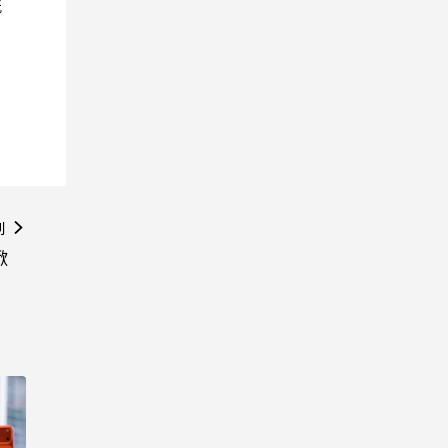
院
則
掀