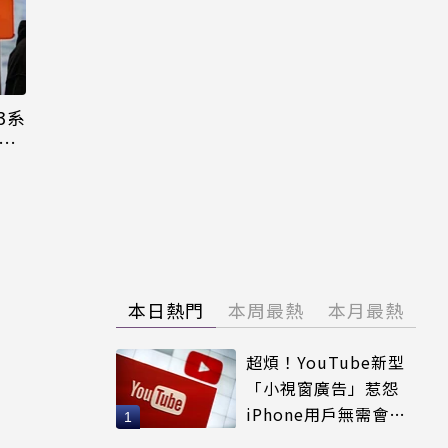
3系
機難
本日熱門
本周最熱
本月最熱
超煩！YouTube新型
「小視窗廣告」惹怨
iPhone用戶無需會員
輕鬆解決