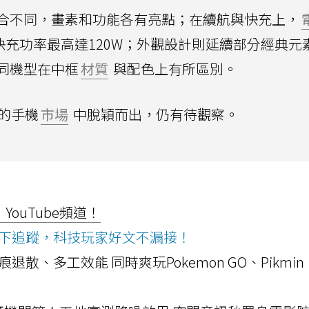
合不同，畫素和功能各有亮點；在續航與快充上，
不等，快充功率最高達120W；外觀設計則延續部分經典元
同機型在中框
材質
與配色上有所區別。
的手機
市場
中脫穎而出，仍有待觀察。
ouTube頻道！
ws按下追蹤，科技玩家好文不漏接！
a開箱！摺痕退散、多工效能 同時爽玩Pokemon GO、Pikmin