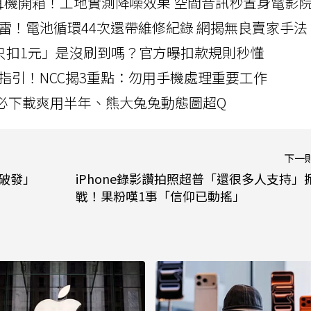
LLEXION耳機開箱！工地實測降噪效果 空間音訊秒置身電影
雷！電池循環44次還帶維修紀錄 網揭無良賣家手法
北捷「只扣1元」是沒刷到嗎？官方曝扣款規則秒懂
指引！NCC揭3重點：勿用手機處理重要工作
」字必下載爽用半年、熊大兔兔動態圖超Q
下一
「破發」
iPhone錄影讚拍照超普「還很多人支持」
戰！果粉嘆1事「信仰已動搖」