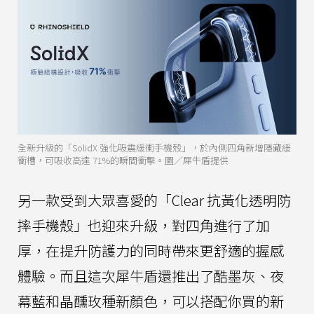
全新升級的「SolidX 強化吸震緩衝手機殼」，於內側四角新增隱藏緩
衝槽，可吸收高達 71%的瞬間衝擊。圖／犀牛盾提供
另一款受到大眾喜愛的「Clear 抗黃化透明防
摔手機殼」也迎來升級，對四角進行了加
厚，在提升防護力的同時帶來更舒適的握感
體驗。而且這次犀牛盾還推出了酷墨灰、夜
幕藍和晶醺玫種新顏色，可以搭配你買的新