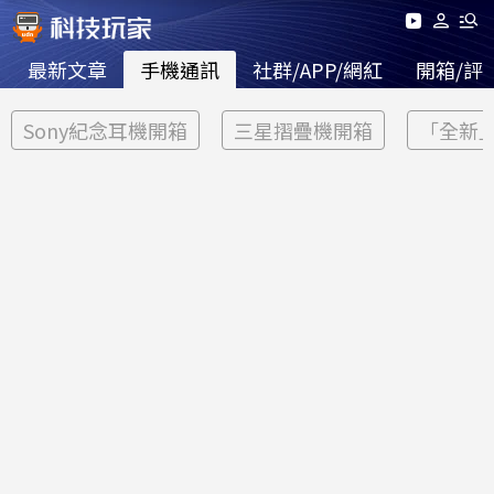
最新文章
手機通訊
社群/APP/網紅
開箱/評
Sony紀念耳機開箱
三星摺疊機開箱
「全新