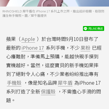
RHINOSHIELD 犀牛盾在 iPhone 17 系列上市之際，推出設計極簡、極致防
護全新手機殼。圖／犀牛盾提供
用LINE傳送
蘋果（
Apple
）於台灣時間9月10日發布了
最新的
iPhone 17
系列手機，不少
果粉
已經
心癢難耐，準備馬上預購，能越快親手摸到
實機越好。當然，這麼寶貝的新手機如果摔
到了絕對令人心痛，不少業者紛紛推出專有
手機殼
，像是知名品牌
犀牛盾
為iPhone 17
系列打造了全新
保護殼
，不需擔心手滑的問
題。