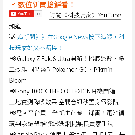
📌 數位新聞搶鮮看！
訂閱《科技玩家》YouTube
頻道！
💡
追新聞》》在Google News按下追蹤，科
技玩家好文不漏接！
📢 Galaxy Z Fold8 Ultra開箱！摺痕退散、多
工效能 同時爽玩Pokemon GO、Pikmin
Bloom
📢Sony 1000X THE COLLEXION耳機開箱！
工地實測降噪效果 空間音訊秒置身電影院
📢電商平台買「全新庫存機」踩雷！電池循
環44次還帶維修紀錄 網揭無良賣家手法
📢 Apple Pay、信用卡搭北捷「只扣1元」是