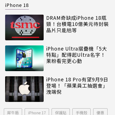
iPhone 18
DRAM奇缺成iPhone 18瓶
頸！台積電10億美元待封裝
晶片只能枯等
iPhone Ultra摺疊機「5大
特點」配得起Ultra名字！
果粉看完更心動
iPhone 18 Pro有望9月9日
登場！「蘋果員工抽選會」
洩端倪
犀牛盾
iPhone 17
保護貼
手機殼
優惠