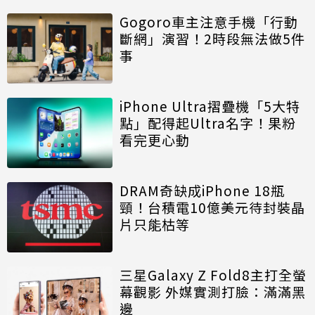
Gogoro車主注意手機「行動
斷網」演習！2時段無法做5件
事
iPhone Ultra摺疊機「5大特
點」配得起Ultra名字！果粉
看完更心動
DRAM奇缺成iPhone 18瓶
頸！台積電10億美元待封裝晶
片只能枯等
三星Galaxy Z Fold8主打全螢
幕觀影 外媒實測打臉：滿滿黑
邊