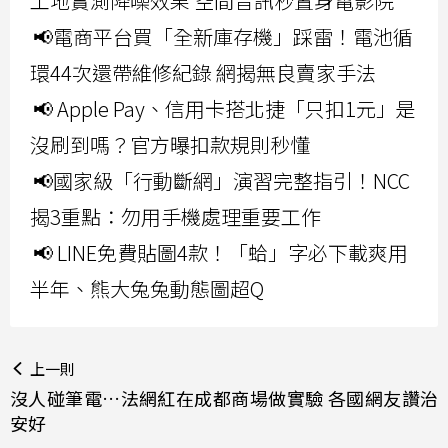
工地實測降噪效果 空間音訊秒置身電影院
📢電商平台買「全新庫存機」踩雷！電池循
環44次還帶維修紀錄 網揭無良賣家手法
📢 Apple Pay、信用卡搭北捷「只扣1元」是
沒刷到嗎？官方曝扣款規則秒懂
📢國家級「行動斷網」演習完整指引！NCC
揭3重點：勿用手機處理重要工作
📢 LINE免費貼圖4款！「蛤」字必下載爽用
半年、熊大兔兔動態圖超Q
上一則
沒人碰筆電…法網紅在成都商場做實驗 各國網友讚治
安好