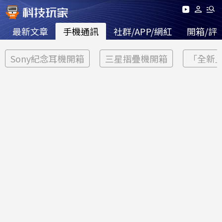
最新文章
手機通訊
社群/APP/網紅
開箱/評
Sony紀念耳機開箱
三星摺疊機開箱
「全新