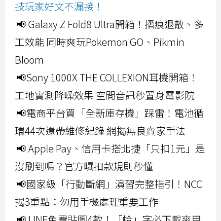
技玩家好文不漏接！
📢 Galaxy Z Fold8 Ultra開箱！摺痕退散、多
工效能 同時爽玩Pokemon GO、Pikmin
Bloom
📢Sony 1000X THE COLLEXION耳機開箱！
工地實測降噪效果 空間音訊秒置身電影院
📢電商平台買「全新庫存機」踩雷！電池循
環44次還帶維修紀錄 網揭無良賣家手法
📢 Apple Pay、信用卡搭北捷「只扣1元」是
沒刷到嗎？官方曝扣款規則秒懂
📢國家級「行動斷網」演習完整指引！NCC
揭3重點：勿用手機處理重要工作
📢 LINE免費貼圖4款！「蛤」字必下載爽用