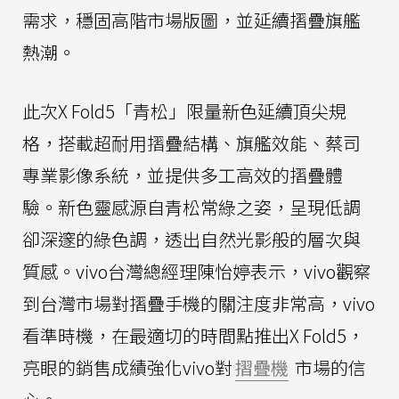
需求，穩固高階市場版圖，並延續摺疊旗艦
熱潮。
此次X Fold5「青松」限量新色延續頂尖規
格，搭載超耐用摺疊結構、旗艦效能、蔡司
專業影像系統，並提供多工高效的摺疊體
驗。新色靈感源自青松常綠之姿，呈現低調
卻深邃的綠色調，透出自然光影般的層次與
質感。vivo台灣總經理陳怡婷表示，vivo觀察
到台灣市場對摺疊手機的關注度非常高，vivo
看準時機，在最適切的時間點推出X Fold5，
亮眼的銷售成績強化vivo對
摺疊機
市場的信