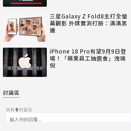
三星Galaxy Z Fold8主打全螢
幕觀影 外媒實測打臉：滿滿黑
邊
iPhone 18 Pro有望9月9日登
場！「蘋果員工抽選會」洩端
倪
討論區
共有
0
則留言