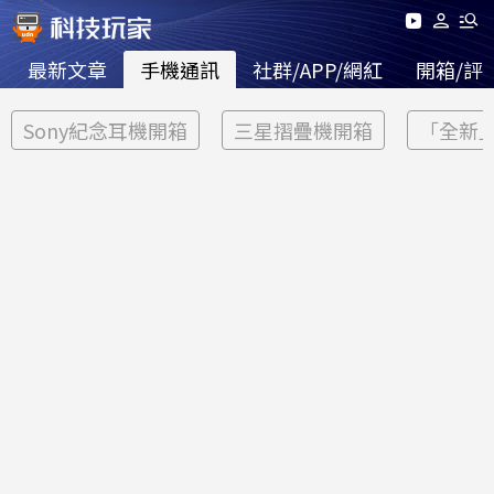
最新文章
手機通訊
社群/APP/網紅
開箱/評
Sony紀念耳機開箱
三星摺疊機開箱
「全新