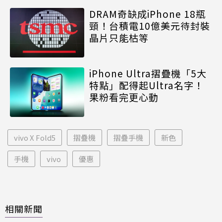
DRAM奇缺成iPhone 18瓶
頸！台積電10億美元待封裝
晶片只能枯等
iPhone Ultra摺疊機「5大
特點」配得起Ultra名字！
果粉看完更心動
vivo X Fold5
摺疊機
摺疊手機
新色
手機
vivo
優惠
相關新聞