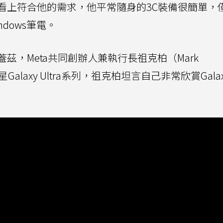
看上符合他的需求，他平常隨身的3C裝備很簡單，
indows筆電。
茲，Meta共同創辦人兼執行長祖克柏（Mark
星Galaxy Ultra系列，祖克柏坦言自己非常欣賞Gala