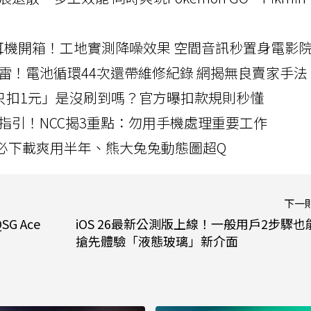
LLEXION耳機開箱！工地實測降噪效果 空間音訊秒置身電影
雷！電池循環44次還帶維修紀錄 網揭無良賣家手法
北捷「只扣1元」是沒刷到嗎？官方曝扣款規則秒懂
指引！NCC揭3重點：勿用手機處理重要工作
」字必下載爽用半年、熊大兔兔動態圖超Q
下一
G Ace
iOS 26最新公測版上線！一般用戶2步驟也
搶先體驗「液態玻璃」新介面