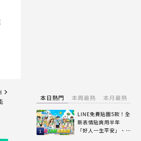
院
則
本日熱門
本周最熱
本月最熱
能
LINE免費貼圖5款！全
新表情貼爽用半年
「好人一生平安」、
「好熱」必用