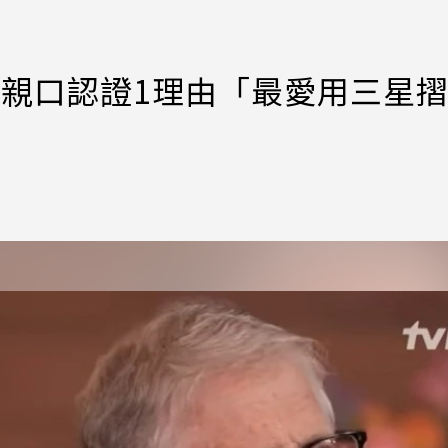
蓋茲親口認證1理由「最愛用三星