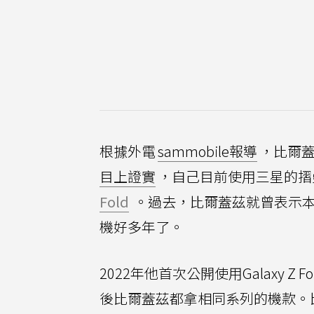
根據外電
sammobile報導
，比爾蓋
目上證實
，自己目前使用三星的摺疊手
Fold
。過去，比爾蓋茲就曾表示本身是
機好多年了。
2022年他首次公開使用Galaxy Z F
後比爾蓋茲都拿相同系列的機款。