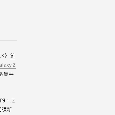
CK》
節
alaxy Z
的摺疊手
鎔送的，之
閱讀新