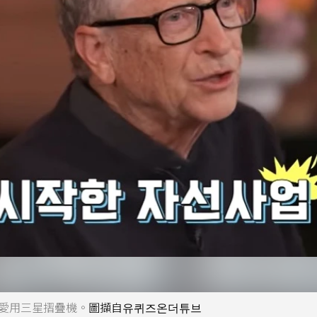
露自己愛用三星摺疊機。
圖擷自유퀴즈온더튜브