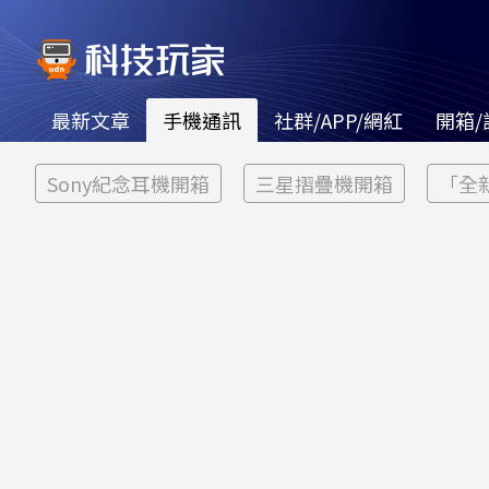
最新文章
手機通訊
社群/APP/網紅
開箱/
Sony紀念耳機開箱
三星摺疊機開箱
「全