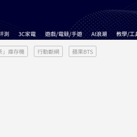
評測
3C家電
遊戲/電競/手遊
AI浪潮
教學/工
新」庫存機
行動斷網
蘋果BTS