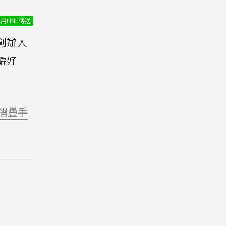
用LINE傳送
t）創辦人
都偏好
摺疊手