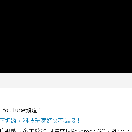
ouTube頻道！
ws按下追蹤，科技玩家好文不漏接！
a開箱！摺痕退散、多工效能 同時爽玩Pokemon GO、Pikmin