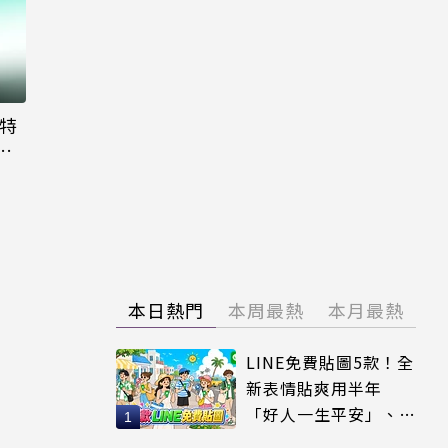
大特
粉
本日熱門
本周最熱
本月最熱
LINE免費貼圖5款！全
新表情貼爽用半年
「好人一生平安」、
「好熱」必用