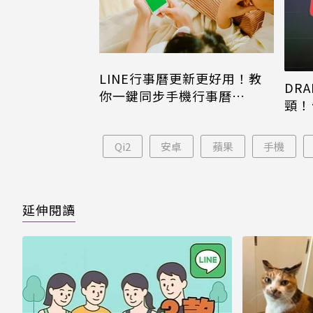
LINE行事曆更新更好用！教
DRA
你一鍵同步手機行事曆
頸！
iPhone、Android都能用
片只
Qi2
安卓
蘋果
手機
延伸閱讀