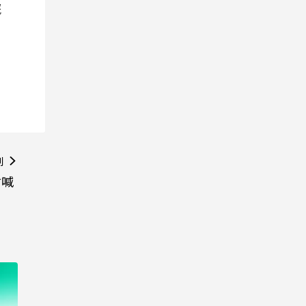
院
則
會喊