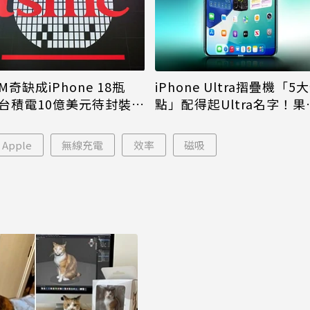
M奇缺成iPhone 18瓶
iPhone Ultra摺疊機「5
台積電10億美元待封裝晶
點」配得起Ultra名字！果
能枯等
看完更心動
Apple
無線充電
效率
磁吸