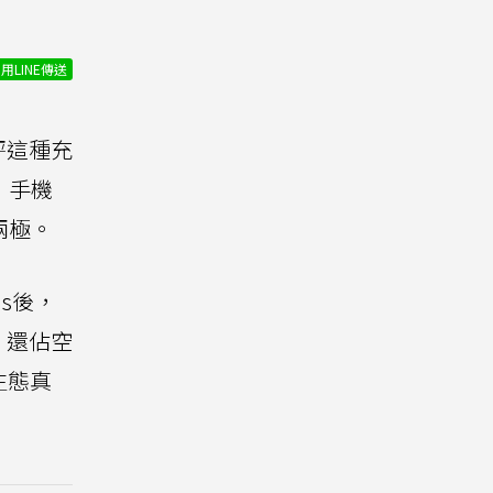
用LINE傳送
評這種充
）手機
兩極。
us後，
，還佔空
生態真