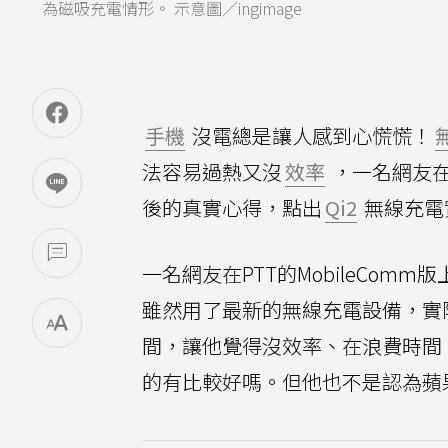
為磁吸充電情形。 示意圖／ingimage
手機
沒電總是讓人感到心慌慌！
法容易過熱又沒
效率
，一名網友在
後的真實心得，點出
Qi2
無線充電
一名網友在PTT的MobileComm版
雖然用了最新的無線充電設備，實
間，讓他覺得沒效率、在浪費時間。A
的有比較好嗎。但他也不是認為蘋果全