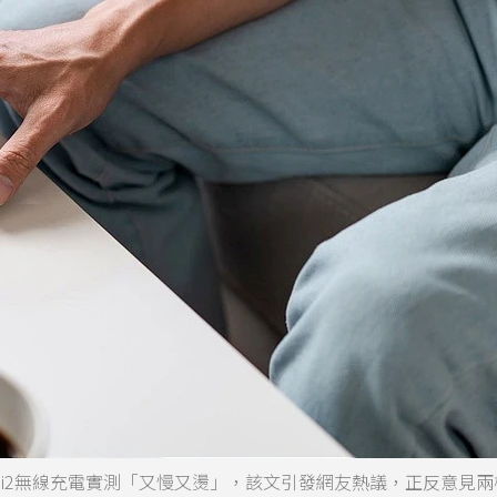
Qi2無線充電實測「又慢又燙」，該文引發網友熱議，正反意見兩