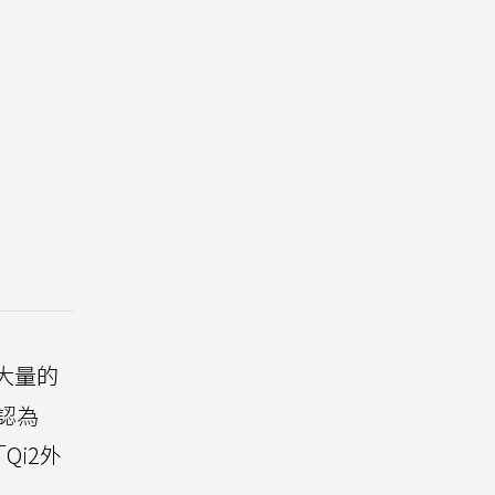
大量的
認為
Qi2外