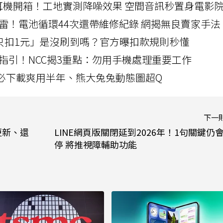
LLEXION耳機開箱！工地實測降噪效果 空間音訊秒置身電影
雷！電池循環44次還帶維修紀錄 網揭無良賣家手法
北捷「只扣1元」是沒刷到嗎？官方曝扣款規則秒懂
指引！NCC揭3重點：勿用手機處理重要工作
」字必下載爽用半年、熊大兔兔動態圖超Q
下一
更新、還
LINE網頁版關閉延到2026年！1句關鍵仍
停 將推視障輔助功能