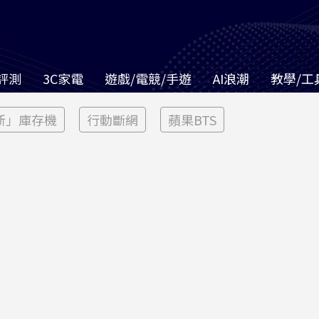
評測
3C家電
遊戲/電競/手遊
AI浪潮
教學/工
新」庫存機
行動斷網
蘋果BTS