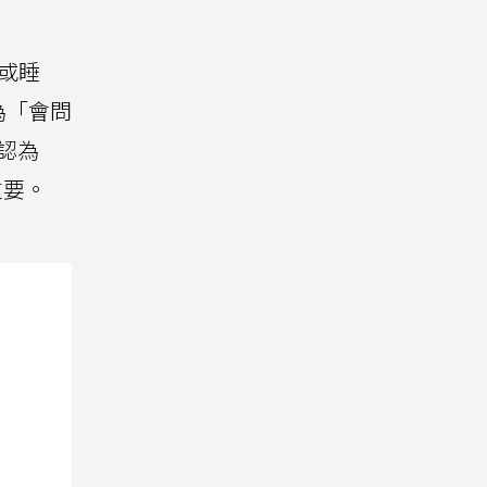
或睡
為「會問
認為
重要。