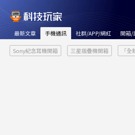
最新文章
手機通訊
社群/APP/網紅
開箱/
Sony紀念耳機開箱
三星摺疊機開箱
「全