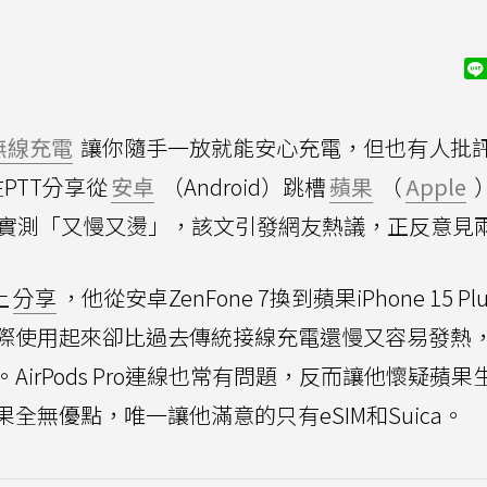
無線充電
讓你隨手一放就能安心充電，但也有人批
PTT分享從
安卓
（Android）跳槽
蘋果
（
Apple
實測「又慢又燙」，該文引發網友熱議，正反意見
上
分享
，他從安卓ZenFone 7換到蘋果iPhone 15 Pl
際使用起來卻比過去傳統接線充電還慢又容易發熱
irPods Pro連線也常有問題，反而讓他懷疑蘋果
無優點，唯一讓他滿意的只有eSIM和Suica。