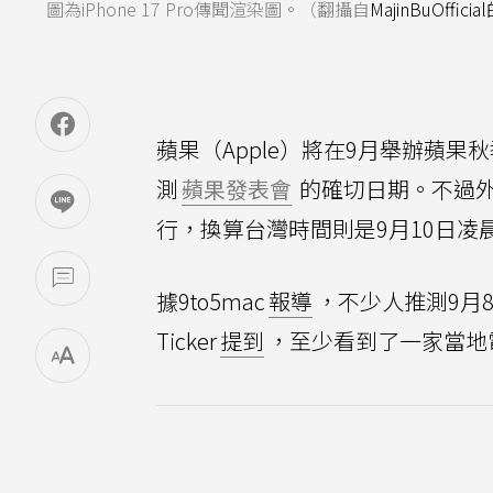
圖為iPhone 17 Pro傳聞渲染圖。（翻攝自
MajinBuOfficia
蘋果（Apple）將在9月舉辦蘋果秋
測
蘋果發表會
的確切日期。不過外
行，換算台灣時間則是9月10日凌
據9to5mac
報導
，不少人推測9月8
Ticker
提到
，至少看到了一家當地電