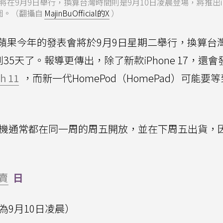
9月9日舉行，換算台灣時間則是9月10日凌晨登場，將推出iP
渲染圖。（翻攝自
MajinBuOfficial的X
）
蘋果今年的發表會將於9月9日星期二舉行，換算台
35天了。報導更傳出，除了新款iPhone 17，還會
h 11
，而新一代HomePod（HomePad）可能要
e手機通常都在同一周的周五開放，並在下周五出貨，
賣
日
為9月10日凌晨）