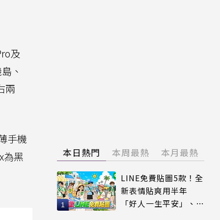
Pro及
相機島、
左右兩
超薄手機
本日熱門
本周最熱
本月最熱
ax為黑
LINE免費貼圖5款！全
新表情貼爽用半年
「好人一生平安」、
「好熱」必用