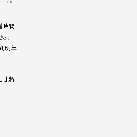
hone
灣時間
發表
等到明年
因此將