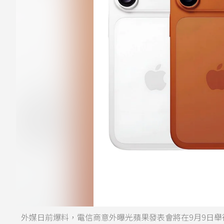
外媒日前爆料，電信商意外曝光蘋果發表會將在9月9日舉行，