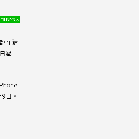
用LINE傳送
界都在猜
日舉
one-
月9日。