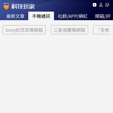
最新文章
手機通訊
社群/APP/網紅
開箱/評
Sony紀念耳機開箱
三星摺疊機開箱
「全新