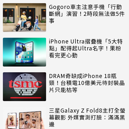
Gogoro車主注意手機「行動
斷網」演習！2時段無法做5件
事
iPhone Ultra摺疊機「5大特
點」配得起Ultra名字！果粉
看完更心動
DRAM奇缺成iPhone 18瓶
頸！台積電10億美元待封裝晶
片只能枯等
三星Galaxy Z Fold8主打全螢
幕觀影 外媒實測打臉：滿滿黑
邊