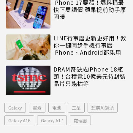
iPhone 17要漲！爆料稱最
快下周調價 蘋果提前動手原
因曝
LINE行事曆更新更好用！教
你一鍵同步手機行事曆
iPhone、Android都能用
DRAM奇缺成iPhone 18瓶
頸！台積電10億美元待封裝
晶片只能枯等
Galaxy
畫素
電池
三星
超廣角鏡頭
Galaxy A16
Galaxy A17
處理器