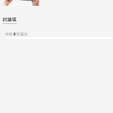
討論區
共有
0
則留言
規範
回覆
還沒有留言，成為第一個發言的人吧！