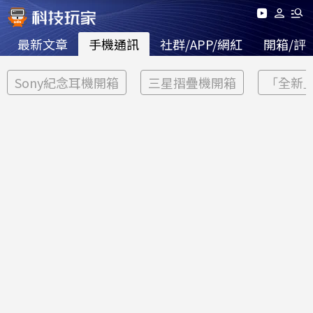
最新文章
手機通訊
社群/APP/網紅
開箱/評
Sony紀念耳機開箱
三星摺疊機開箱
「全新