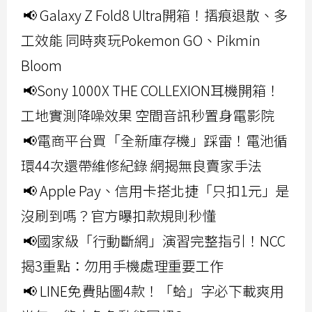
📢 Galaxy Z Fold8 Ultra開箱！摺痕退散、多
工效能 同時爽玩Pokemon GO、Pikmin
Bloom
📢Sony 1000X THE COLLEXION耳機開箱！
工地實測降噪效果 空間音訊秒置身電影院
📢電商平台買「全新庫存機」踩雷！電池循
環44次還帶維修紀錄 網揭無良賣家手法
📢 Apple Pay、信用卡搭北捷「只扣1元」是
沒刷到嗎？官方曝扣款規則秒懂
📢國家級「行動斷網」演習完整指引！NCC
揭3重點：勿用手機處理重要工作
📢 LINE免費貼圖4款！「蛤」字必下載爽用