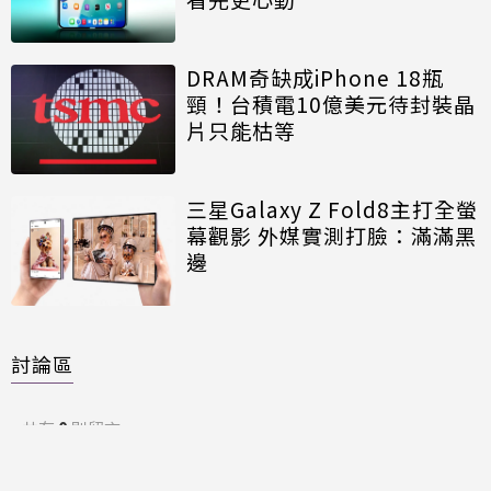
DRAM奇缺成iPhone 18瓶
頸！台積電10億美元待封裝晶
片只能枯等
三星Galaxy Z Fold8主打全螢
幕觀影 外媒實測打臉：滿滿黑
邊
討論區
共有
0
則留言