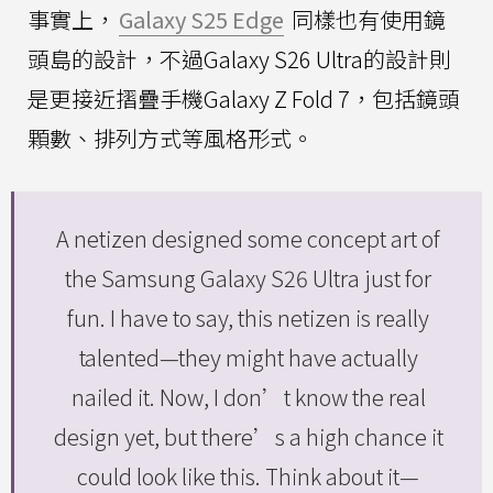
事實上，
Galaxy S25 Edge
同樣也有使用鏡
頭島的設計，不過Galaxy S26 Ultra的設計則
是更接近摺疊手機Galaxy Z Fold 7，包括鏡頭
顆數、排列方式等風格形式。
A netizen designed some concept art of
the Samsung Galaxy S26 Ultra just for
fun. I have to say, this netizen is really
talented—they might have actually
nailed it. Now, I don’t know the real
design yet, but there’s a high chance it
could look like this. Think about it—