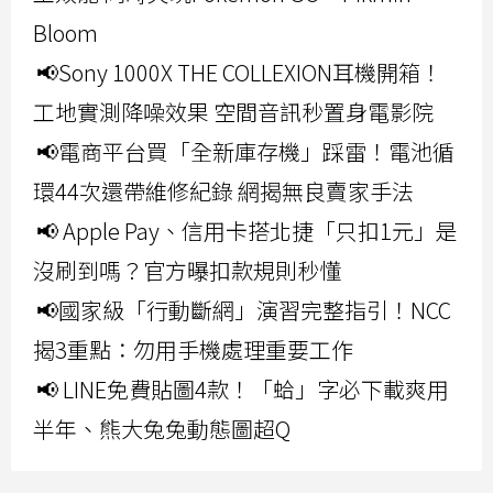
Bloom
📢Sony 1000X THE COLLEXION耳機開箱！
工地實測降噪效果 空間音訊秒置身電影院
📢電商平台買「全新庫存機」踩雷！電池循
環44次還帶維修紀錄 網揭無良賣家手法
📢 Apple Pay、信用卡搭北捷「只扣1元」是
沒刷到嗎？官方曝扣款規則秒懂
📢國家級「行動斷網」演習完整指引！NCC
揭3重點：勿用手機處理重要工作
📢 LINE免費貼圖4款！「蛤」字必下載爽用
半年、熊大兔兔動態圖超Q