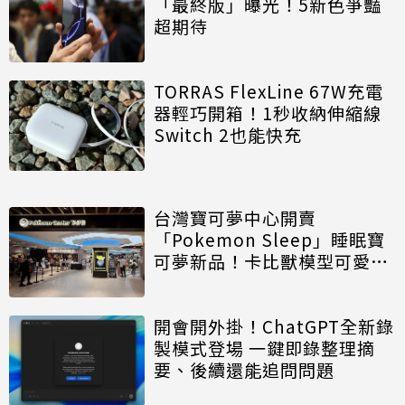
「最終版」曝光！5新色爭豔
超期待
TORRAS FlexLine 67W充電
器輕巧開箱！1秒收納伸縮線
Switch 2也能快充
台灣寶可夢中心開賣
「Pokemon Sleep」睡眠寶
可夢新品！卡比獸模型可愛必
搶
開會開外掛！ChatGPT全新錄
製模式登場 一鍵即錄整理摘
要、後續還能追問問題