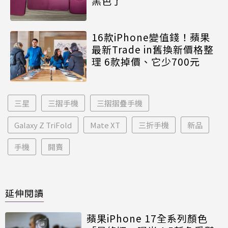
黑色了
16款iPhone變值錢！蘋果
最新Trade in舊換新價格整
理 6款掉價、它少700元
三星
三摺手機
三摺摺疊手機
Galaxy Z TriFold
Mate XT
三折手機
新品
手機
開賣
延伸閱讀
蘋果iPhone 17全系列顏色