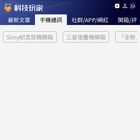
最新文章
手機通訊
社群/APP/網紅
開箱/評
Sony紀念耳機開箱
三星摺疊機開箱
「全新