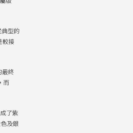
屬版
從典型的
是較接
的最終
色，而
替換成了紫
金色及銀