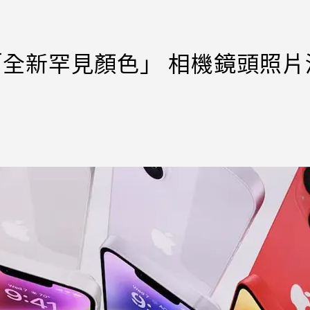
o傳增「全新罕見顏色」 相機鏡頭照