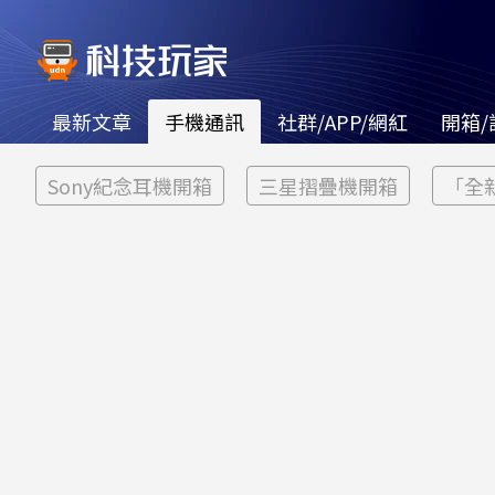
最新文章
手機通訊
社群/APP/網紅
開箱/
Sony紀念耳機開箱
三星摺疊機開箱
「全