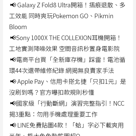
📢 Galaxy Z Fold8 Ultra開箱！摺痕退散、多
工效能 同時爽玩Pokemon GO、Pikmin
Bloom
📢Sony 1000X THE COLLEXION耳機開箱！
工地實測降噪效果 空間音訊秒置身電影院
📢電商平台買「全新庫存機」踩雷！電池循
環44次還帶維修紀錄 網揭無良賣家手法
📢 Apple Pay、信用卡搭北捷「只扣1元」是
沒刷到嗎？官方曝扣款規則秒懂
📢國家級「行動斷網」演習完整指引！NCC
揭3重點：勿用手機處理重要工作
📢 LINE免費貼圖4款！「蛤」字必下載爽用
半年、熊大兔兔動態圖超Q