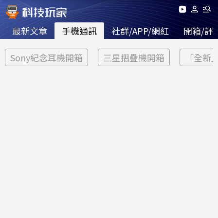
最新文章
手機通訊
社群/APP/網紅
開箱/評
Sony紀念耳機開箱
三星摺疊機開箱
「全新