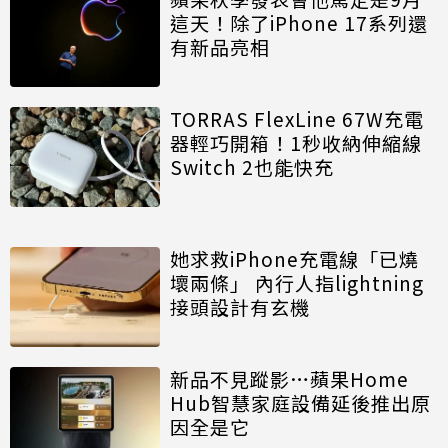
這天！除了iPhone 17系列還
有新品亮相
TORRAS FlexLine 67W充電
器輕巧開箱！1秒收納伸縮線
Switch 2也能快充
她求救iPhone充電線「已燒
壞兩條」 內行人指lightning
接頭設計有玄機
新品不見蹤影…蘋果Home
Hub智慧家庭設備延後推出原
因全是它