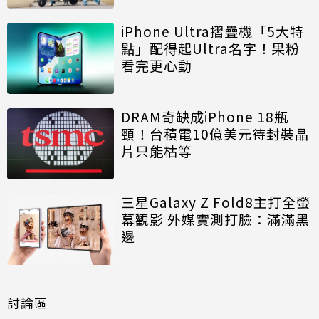
iPhone Ultra摺疊機「5大特
點」配得起Ultra名字！果粉
看完更心動
DRAM奇缺成iPhone 18瓶
頸！台積電10億美元待封裝晶
片只能枯等
三星Galaxy Z Fold8主打全螢
幕觀影 外媒實測打臉：滿滿黑
邊
討論區