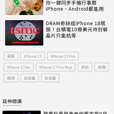
你一鍵同步手機行事曆
iPhone、Android都能用
DRAM奇缺成iPhone 18瓶
頸！台積電10億美元待封裝
晶片只能枯等
蘋果
iPhone 17
iPhone 17 Pro
iPhone 17 Air
iPhone 17 Pro Max
新色
新機
鏡頭
鋁金屬
鈦金屬
延伸閱讀
蘋果秋季發表會他篤定是9月