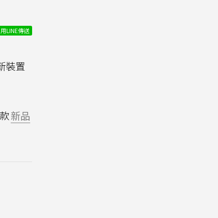
用LINE傳送
他新裝置
款
新品