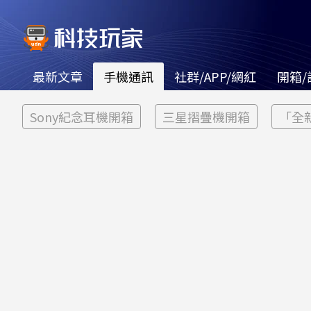
最新文章
手機通訊
社群/APP/網紅
開箱/
Sony紀念耳機開箱
三星摺疊機開箱
「全