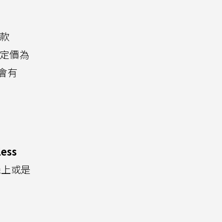
新款
定價為
能會有
ess
機上或是