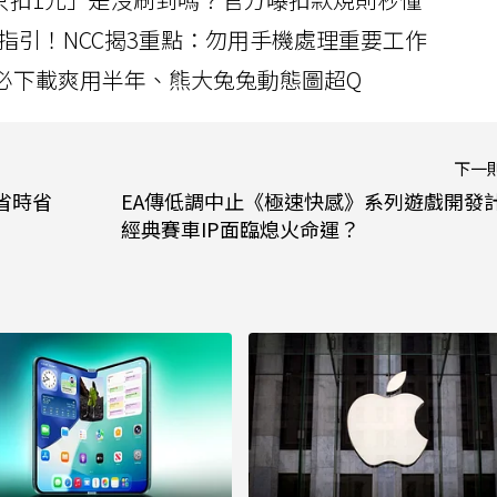
指引！NCC揭3重點：勿用手機處理重要工作
」字必下載爽用半年、熊大兔兔動態圖超Q
下一
省時省
EA傳低調中止《極速快感》系列遊戲開發
經典賽車IP面臨熄火命運？