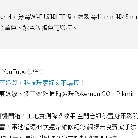
atch 4，分為Wi-Fi版和LTE版，錶殼為41 mm和45 
金黃色、紫色等顏色可選擇。
ouTube頻道！
ws按下追蹤，科技玩家好文不漏接！
a開箱！摺痕退散、多工效能 同時爽玩Pokemon GO、Pikmin
LLEXION耳機開箱！工地實測降噪效果 空間音訊秒置身電影
雷！電池循環44次還帶維修紀錄 網揭無良賣家手法
北捷「只扣1元」是沒刷到嗎？官方曝扣款規則秒懂