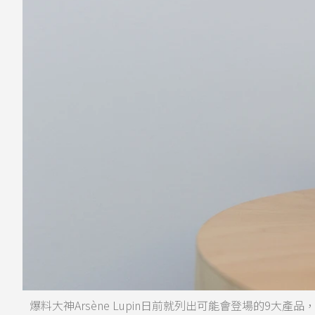
爆料大神Arsène Lupin日前就列出可能會登場的9大產品，讓粉絲超期