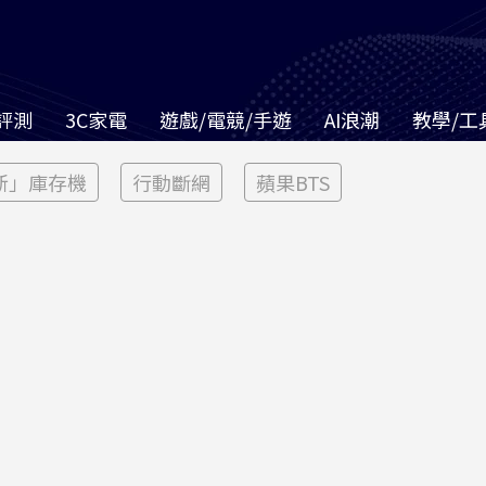
評測
3C家電
遊戲/電競/手遊
AI浪潮
教學/工
新」庫存機
行動斷網
蘋果BTS