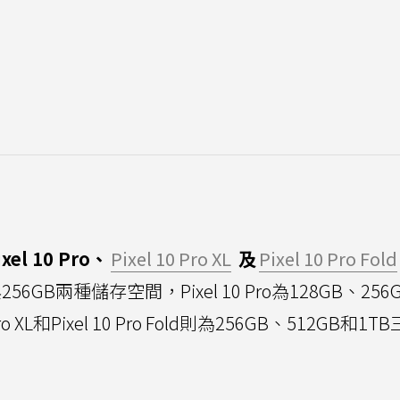
ixel 10 Pro、
Pixel 10 Pro XL
及
Pixel 10 Pro Fold
256GB兩種儲存空間，Pixel 10 Pro為128GB、256
o XL和Pixel 10 Pro Fold則為256GB、512GB和1